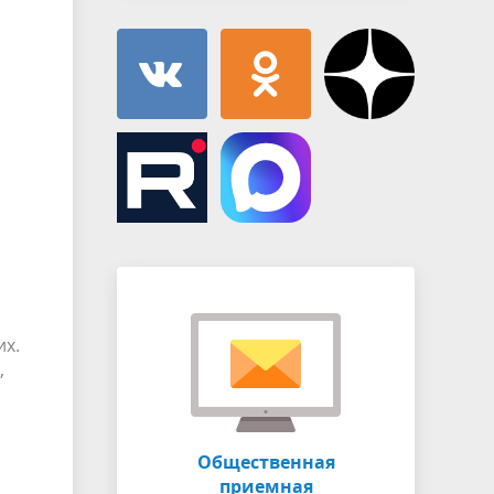
их.
,
Общественная
приемная