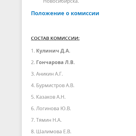
Новосибирска.
Положение о комиссии
СОСТАВ КОМИССИИ:
1.
Кулинич Д.А.
2.
Гончарова Л.В.
3. Аникин А.Г.
4. Бурмистров А.В.
5. Казаков А.Н.
6. Логинова Ю.В.
7. Тямин Н.А.
8. Шалимова Е.В.