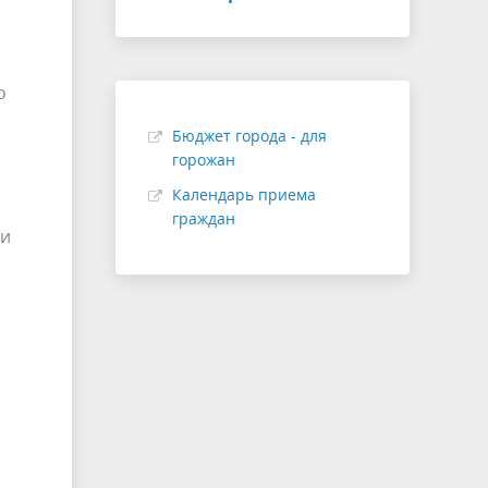
о
Бюджет города - для
горожан
Календарь приема
граждан
ми