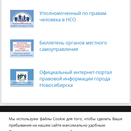
Уполномоченный по правам
человека в НСО
Бюллетень органов местного
самоуправления
Официальный интернет-портал
правовой информации города
Новосибирска
© Совет депутатов города
Мы используем файлы Cookie для того, чтобы сделать Ваше
Новосибирска
Контакты
Карта сайта
пребывание на нашем сайте максимально удобным.