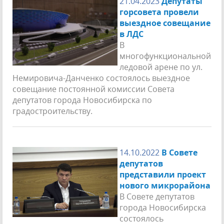
21.04.2023
Депутаты
горсовета провели
выездное совещание
в ЛДС
В
многофункциональной
ледовой арене по ул.
Немировича-Данченко состоялось выездное
совещание постоянной комиссии Совета
депутатов города Новосибирска по
градостроительству.
14.10.2022
В Совете
депутатов
представили проект
нового микрорайона
В Совете депутатов
города Новосибирска
состоялось