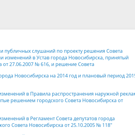
а
Аппарат Совета депутатов
ов предыдущих созывов
Порядок обжалования норма
ция о проверках
Контакты
 связь для сообщений о
правовых документов и иных
Сведения об использовании 
коррупции
решений
выделяемых бюджетных сред
нии публичных слушаний по проекту решения Совета
ии изменений в Устав города Новосибирска, принятый
от 27.06.2007 № 616, и решение Совета
города Новосибирска на 2014 год и плановый период 201
и изменений в Правила распространения наружной рекла
тые решением городского Совета Новосибирска от
 изменений в Регламент Совета депутатов города
ого Совета Новосибирска от 25.10.2005 № 118"