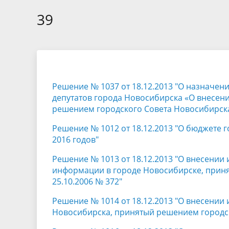
Избирательные округа
Контакты
Структур
депутат
39
Отчет о работе
Информа
Комиссия по вопросам
Обратная
муниципальной службы
фактах 
Решение № 1037 от 18.12.2013 "О назначе
депутатов города Новосибирска «О внесен
решением городского Совета Новосибирска 
Решение № 1012 от 18.12.2013 "О бюджете 
2016 годов"
Решение № 1013 от 18.12.2013 "О внесени
информации в городе Новосибирске, приня
25.10.2006 № 372"
Решение № 1014 от 18.12.2013 "О внесении
Новосибирска, принятый решением городск