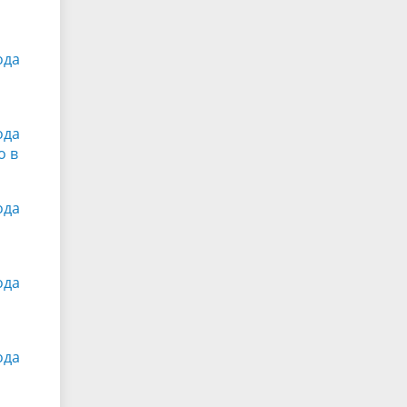
ода
ода
о в
ода
ода
ода