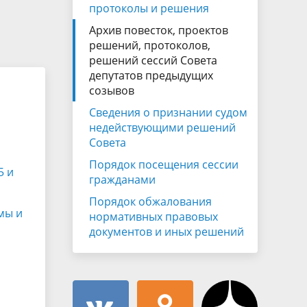
Муниципальная служба
протоколы и решения
имущественного характера
тивных
Архив повесток, проектов
Объявления
Советом
Информационные материалы
решений, протоколов,
решений сессий Совета
ств
депутатов предыдущих
созывов
Сведения о признании судом
недействующими решений
Совета
Порядок посещения сессии
5 и
гражданами
Порядок обжалования
мы и
нормативных правовых
документов и иных решений