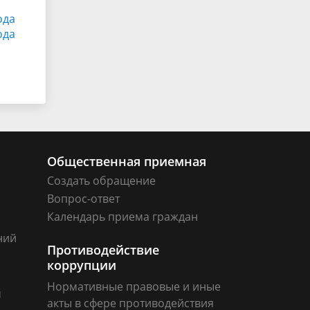
ода
ода
Общественная приемная
Создать обращение
Вопрос-ответ
Календарь приема граждан
ний
Противодействие
коррупции
Нормативные правовые и иные
м
акты в сфере противодействия