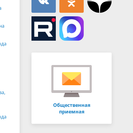
а
на
ода
ва,
Общественная
приемная
ода