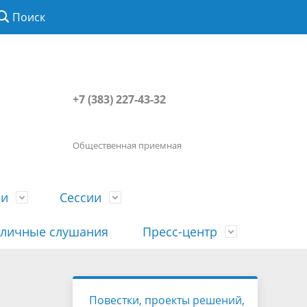
Поиск
+7 (383) 227-43-32
Общественная приемная
ии
Сессии
личные слушания
Пресс-центр
История
Порядок посещения сессии
Сведения о доходах, расходах, об
Наша "Прямая линия"
Повестки, проекты решений,
вета
гражданами
имуществе, обязательствах