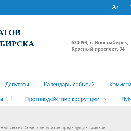
ТАТОВ
ИБИРСКА
630099, г. Новосибирск,
Красный проспект, 34
Депутаты
Календарь событий
Комисс
зы
Противодействие коррупции
Пуб
овосибирска
ьные комиссии
весток, проектов решений,
твет
еские материалы
ортажи
Регламент Совета
Архив
Сведения о признании судом
Календарь приема граждан
Формы и бланки
Совет депутатов в СМИ
ений сессий Совета депутатов предыдущих созывов
ов, решений сессий Совета
недействующими решений Со