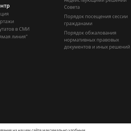
недействующими решений
ентр
Совета
ация
Порядок посещения сессии
ртажи
гражданами
утатов в СМИ
Порядок обжалования
ямая линия"
нормативных правовых
документов и иных решений
кты
630099, г. Новосибирск, Красный проспект, 34
бывание на нашем сайте максимально удобным.