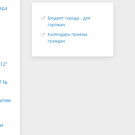
ера
Бюджет города - для
горожан
Календарь приема
граждан
12"
а
7 №
витие
ти