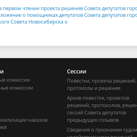
 в первом чтении проекта решения Совета депутатов гор
ложение о помощниках депутатов Совета депутатов гор
ого Совета Новосибирска о
ии
Сессии
ые комиссии
Повестки, проекты решений,
ные комиссии
протоколы и решения
Архив повесток, проектов
решений, протоколов, реше
сессий Совета депутатов
реализации наказов
предыдущих созывов
лей
Сведения о признании судо