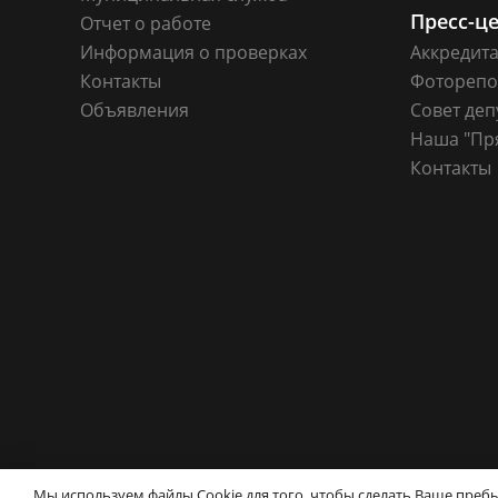
Пресс-ц
Отчет о работе
Информация о проверках
Аккредит
Контакты
Фоторепо
Объявления
Совет деп
Наша "Пр
Контакты
© Совет депутатов города Новосибирска
Конта
Мы используем файлы Cookie для того, чтобы сделать Ваше пре