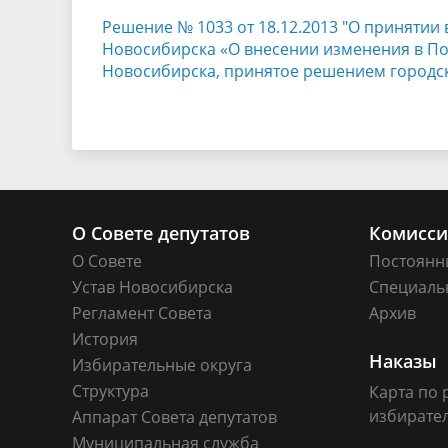
Решение № 1033 от 18.12.2013 "О принятии
Новосибирска «О внесении изменения в По
Новосибирска, принятое решением городск
О Совете депутатов
Комисс
О Совете
Постоянн
Устав Новосибирска
Специаль
Регламент Совета
Архив
История
Наказы
Избирательные округа
Структура
Карта по 
избирате
Аппарат Совета депутатов
Муниципальная служба