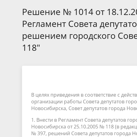
Избирательные округа
Контакты
Структур
депутат
Решение № 1014 от 18.12.
Отчет о работе
Информа
Комиссия по вопросам
Обратная
Регламент Совета депутат
муниципальной службы
фактах 
решением городского Сове
118"
В целях приведения в соответствие с дей
организации работы Совета депутатов горо
Новосибирска, Совет депутатов города Но
1. Внести в Регламент Совета депутатов г
Новосибирска от 25.10.2005 № 118 (в редак
№ 397, решений Совета депутатов города Нов