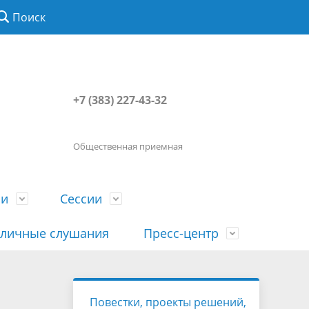
Поиск
+7 (383) 227-43-32
Общественная приемная
ии
Сессии
личные слушания
Пресс-центр
История
Порядок посещения сессии
Сведения о доходах, расходах, об
Наша "Прямая линия"
Повестки, проекты решений,
вета
гражданами
имуществе, обязательствах