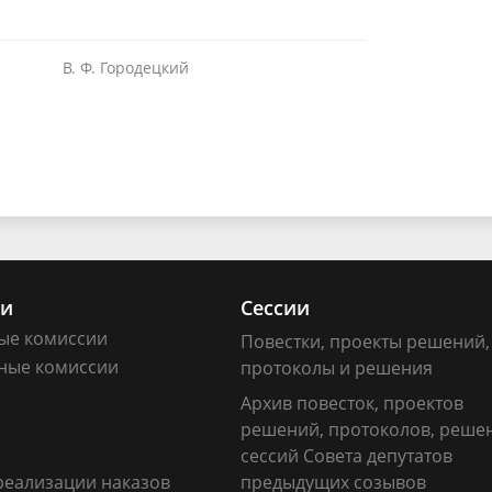
В. Ф. Городецкий
ии
Сессии
ые комиссии
Повестки, проекты решений,
ные комиссии
протоколы и решения
Архив повесток, проектов
решений, протоколов, реше
сессий Совета депутатов
реализации наказов
предыдущих созывов