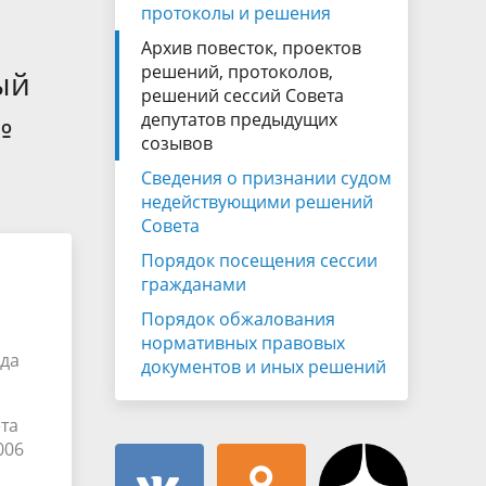
Муниципальная служба
протоколы и решения
имущественного характера
тивных
Архив повесток, проектов
Объявления
Советом
Информационные материалы
решений, протоколов,
ый
решений сессий Совета
ств
№
депутатов предыдущих
созывов
Сведения о признании судом
недействующими решений
Совета
Порядок посещения сессии
гражданами
Порядок обжалования
нормативных правовых
ода
документов и иных решений
та
006