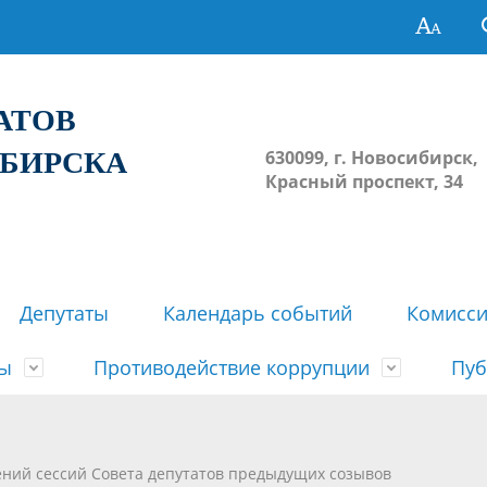
ТАТОВ
ИБИРСКА
630099, г. Новосибирск,
Красный проспект, 34
Депутаты
Календарь событий
Комисс
зы
Противодействие коррупции
Пуб
овосибирска
ьные комиссии
весток, проектов решений,
твет
еские материалы
ортажи
Регламент Совета
Архив
Сведения о признании судом
Календарь приема граждан
Формы и бланки
Совет депутатов в СМИ
ений сессий Совета депутатов предыдущих созывов
ов, решений сессий Совета
недействующими решений Со