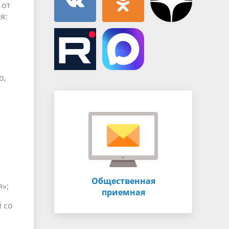
 от
я:
о,
Общественная
»;
приемная
 со