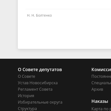
Н. Н. Болтенко
О Совете депутатов
Комисс
О Совете
Постоянн
Устав Новосибирска
Специаль
Регламент Совета
Архив
История
Наказы
Избирательные округа
Структура
Карта по 