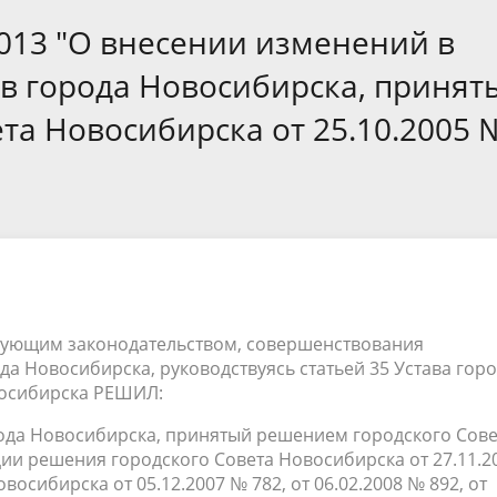
а
Аппарат Совета депутатов
ов предыдущих созывов
2013 "О внесении изменений в
Порядок обжалования норма
ция о проверках
Контакты
 связь для сообщений о
правовых документов и иных
Сведения об использовании 
ов города Новосибирска, принят
коррупции
решений
выделяемых бюджетных сред
та Новосибирска от 25.10.2005 
ствующим законодательством, совершенствования
да Новосибирска, руководствуясь статьей 35 Устава гор
восибирска РЕШИЛ:
орода Новосибирска, принятый решением городского Сове
ции решения городского Совета Новосибирска от 27.11.2
осибирска от 05.12.2007 № 782, от 06.02.2008 № 892, от