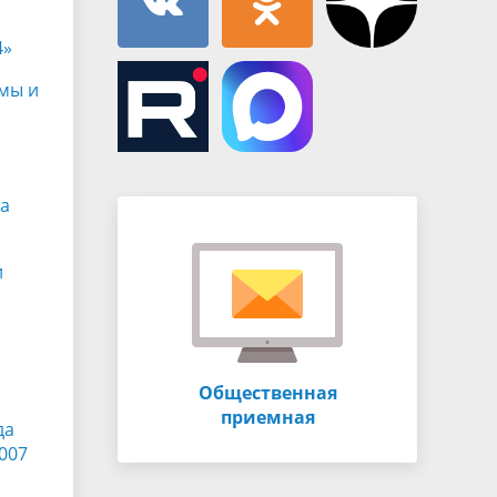
4»
амы и
та
и
Общественная
приемная
да
007