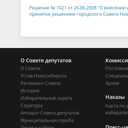
Решение № 1021 от 26.06.2008 "О внесении
принятое решением городского Совета Ново
О Совете депутатов
Комисс
О Совете
Постоянн
Устав Новосибирска
Специаль
Регламент Совета
Архив
История
Наказы
Избирательные округа
Структура
Карта по 
избирате
Аппарат Совета депутатов
Муниципальная служба
Пресс-ц
Отчет о работе