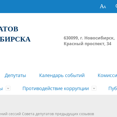
ТАТОВ
ИБИРСКА
630099, г. Новосибирск,
Красный проспект, 34
Депутаты
Календарь событий
Комисс
зы
Противодействие коррупции
Пуб
овосибирска
ьные комиссии
весток, проектов решений,
твет
еские материалы
ортажи
Регламент Совета
Архив
Сведения о признании судом
Календарь приема граждан
Формы и бланки
Совет депутатов в СМИ
ений сессий Совета депутатов предыдущих созывов
ов, решений сессий Совета
недействующими решений Со