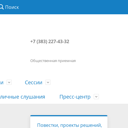
Поиск
+7 (383) 227-43-32
Общественная приемная
ии
Сессии
личные слушания
Пресс-центр
История
Порядок посещения сессии
Сведения о доходах, расходах, об
Наша "Прямая линия"
Повестки, проекты решений,
вета
гражданами
имуществе, обязательствах