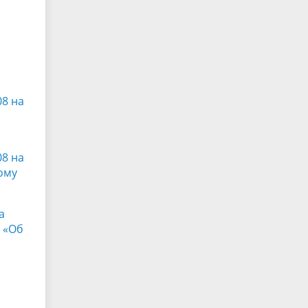
08 на
08 на
ному
а
 «Об