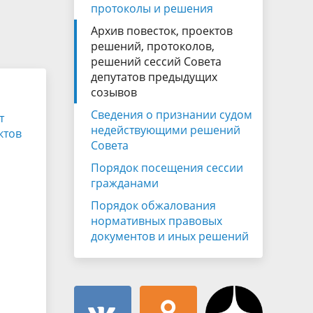
Муниципальная служба
протоколы и решения
имущественного характера
тивных
Архив повесток, проектов
Объявления
Советом
Информационные материалы
решений, протоколов,
решений сессий Совета
ств
депутатов предыдущих
созывов
Сведения о признании судом
т
недействующими решений
ктов
Совета
Порядок посещения сессии
гражданами
Порядок обжалования
нормативных правовых
документов и иных решений