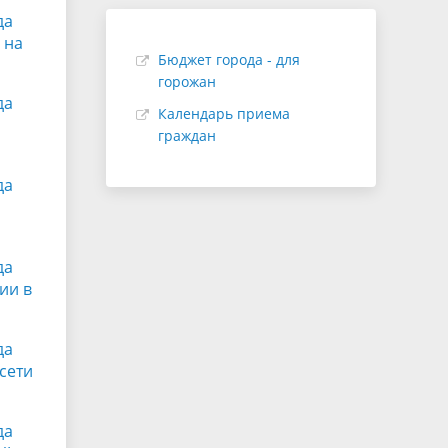
да
 на
Бюджет города - для
горожан
да
Календарь приема
граждан
да
да
ии в
да
сети
да