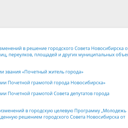
а
Аппарат Совета депутатов
ов предыдущих созывов
Порядок обжалования норма
ция о проверках
Контакты
 связь для сообщений о
правовых документов и иных
Сведения об использовании 
коррупции
решений
выделяемых бюджетных сред
изменений в решение городского Совета Новосибирска о
лиц, переулков, площадей и других муниципальных объе
ии звания «Почетный житель города»
ении Почетной грамотой города Новосибирска»
нии Почетной грамотой Совета депутатов города
и изменений в городскую целевую Программу „Молодежь
ржденную решением городского Совета Новосибирска от