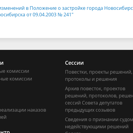
 изменений в Положение о застройке города Новосибирс
сибирска от 09.04.2003 № 241"
ии
Сессии
ые комиссии
Повестки, проекты решений,
ные комиссии
протоколы и решения
Архив повесток, проектов
решений, протоколов, реше
сессий Совета депутатов
реализации наказов
предыдущих созывов
лей
Сведения о признании судо
недействующими решений
ентр