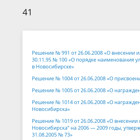
Избирательные округа
Контакты
Структур
депутат
41
Отчет о работе
Информа
Комиссия по вопросам
Обратная
муниципальной службы
фактах 
Решение № 991 от 26.06.2008 «О внесении 
30.11.95 № 100 «О порядке наименования у
в Новосибирске»
Решение № 1004 от 26.06.2008 «О присвоен
Решение № 1005 от 26.06.2008 «О награжд
Решение № 1014 от 26.06.2008 «О награжде
Новосибирска»
Решение № 1019 от 26.06.2008 «О внесени
Новосибирска“ на 2006 — 2009 годы, утве
31.08.2005 № 73»