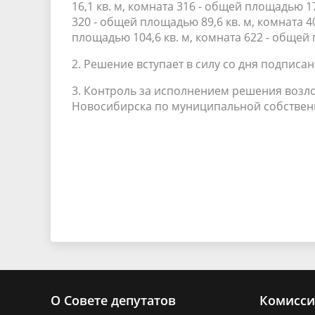
16,1 кв. м, комната 316 - общей площадью 17
320 - общей площадью 89,6 кв. м, комната 4
площадью 104,6 кв. м, комната 622 - общей 
2. Решение вступает в силу со дня подписан
3. Контроль за исполнением решения возл
Новосибирска по муниципальной собственно
О Совете депутатов
Комисс