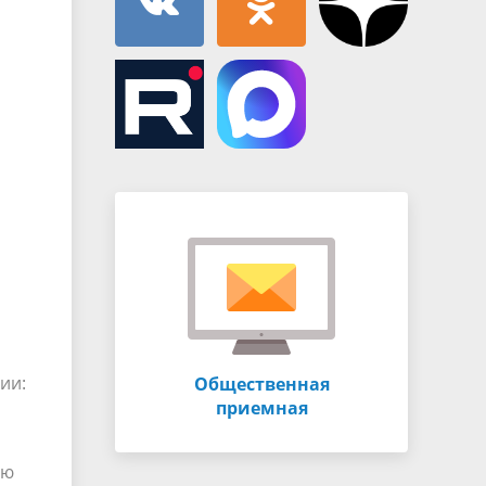
ии:
Общественная
приемная
ью