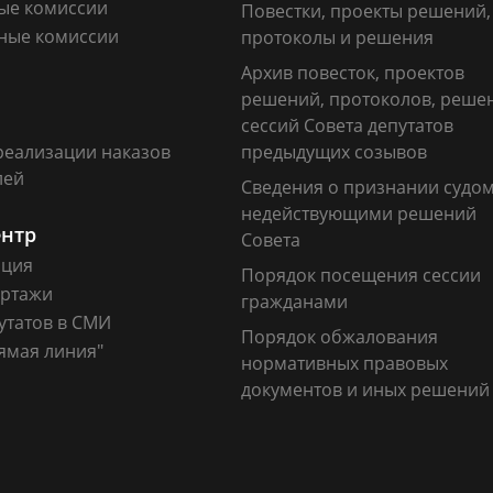
ые комиссии
Повестки, проекты решений,
ные комиссии
протоколы и решения
Архив повесток, проектов
решений, протоколов, реше
сессий Совета депутатов
реализации наказов
предыдущих созывов
лей
Сведения о признании судо
недействующими решений
ентр
Совета
ация
Порядок посещения сессии
ртажи
гражданами
утатов в СМИ
Порядок обжалования
ямая линия"
нормативных правовых
документов и иных решений