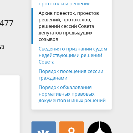
Муниципальная служба
протоколы и решения
имущественного характера
тивных
Архив повесток, проектов
Объявления
Советом
Информационные материалы
решений, протоколов,
 477
решений сессий Совета
ств
депутатов предыдущих
созывов
а
Сведения о признании судом
недействующими решений
Совета
Порядок посещения сессии
гражданами
Порядок обжалования
нормативных правовых
документов и иных решений