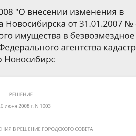
а
Аппарат Совета депутатов
ов предыдущих созывов
2008 "О внесении изменения в
Порядок обжалования норма
ция о проверках
Контакты
 связь для сообщений о
правовых документов и иных
Сведения об использовании 
 Новосибирска от 31.01.2007 №
коррупции
решений
выделяемых бюджетных сред
ого имущества в безвозмездное
едерального агентства кадастр
о Новосибирс
РЕШЕНИЕ
26 июня 2008 г. N 1003
ЕНИЯ В РЕШЕНИЕ ГОРОДСКОГО СОВЕТА