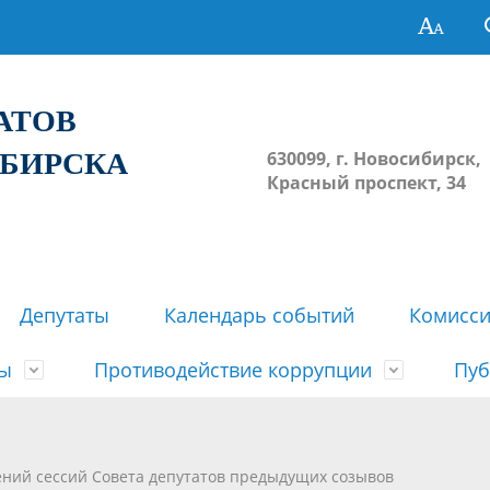
ТАТОВ
ИБИРСКА
630099, г. Новосибирск,
Красный проспект, 34
Депутаты
Календарь событий
Комисс
зы
Противодействие коррупции
Пуб
овосибирска
ьные комиссии
весток, проектов решений,
твет
еские материалы
ортажи
Регламент Совета
Архив
Сведения о признании судом
Календарь приема граждан
Формы и бланки
Совет депутатов в СМИ
ений сессий Совета депутатов предыдущих созывов
ов, решений сессий Совета
недействующими решений Со