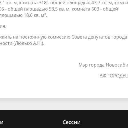
,1 кв. м, комната 318 - общей площадью 43,7 кв. м, комн
05 - общей площадью 53,5 кв. м, комната 603 - общей
площадью 18,6 кв. м".
ия.
ожить на постоянную комиссию Совета депутатов города
сти (Люлько А.Н.).
Мэр города Новосиби
В.Ф.ГОРОДЕ
ии
Сессии