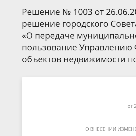
Избирательные округа
Контакты
Структур
депутат
Решение № 1003 от 26.06.
Отчет о работе
Информа
Комиссия по вопросам
Обратная
решение городского Совета
муниципальной службы
фактах 
«О передаче муниципальн
пользование Управлению Ф
объектов недвижимости п
от 
О ВНЕСЕНИИ ИЗМЕН