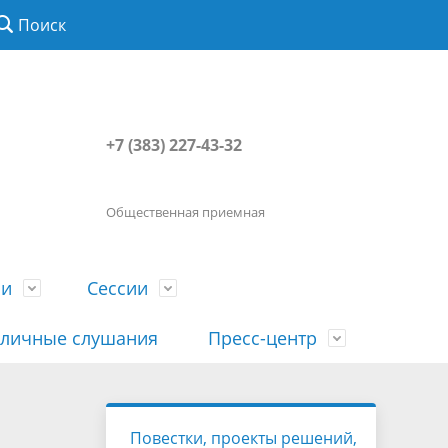
Поиск
+7 (383) 227-43-32
Общественная приемная
ии
Сессии
личные слушания
Пресс-центр
История
Порядок посещения сессии
Сведения о доходах, расходах, об
Наша "Прямая линия"
Повестки, проекты решений,
вета
гражданами
имуществе, обязательствах