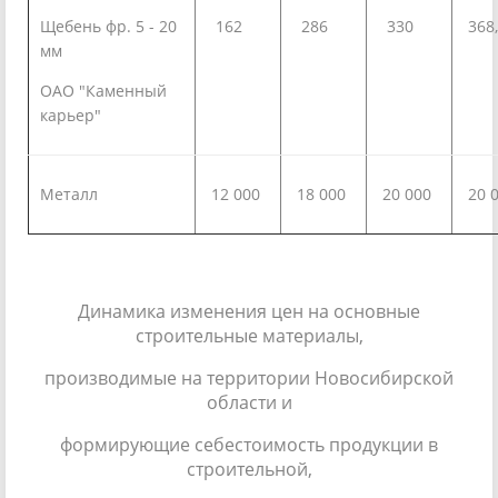
Щебень фр. 5 - 20
162
286
330
368
мм
ОАО "Каменный
карьер"
Металл
12 000
18 000
20 000
20 
Динамика изменения цен на основные
строительные материалы,
производимые на территории Новосибирской
области и
формирующие себестоимость продукции в
строительной,