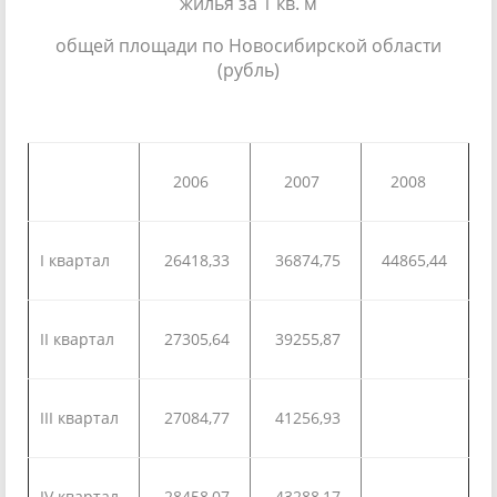
жилья за 1 кв. м
общей площади по Новосибирской области
(рубль)
2006
2007
2008
I квартал
26418,33
36874,75
44865,44
II квартал
27305,64
39255,87
III квартал
27084,77
41256,93
IV квартал
28458,07
43288,17