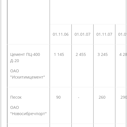
01.11.06
01.01.07
01.11.07
01.0
Цемент ПЦ-400
1 145
2 455
3 245
4 2
Д-20
ОАО
"Искитимцемент"
Песок
90
-
260
29
ОАО
"Новосибречпорт"