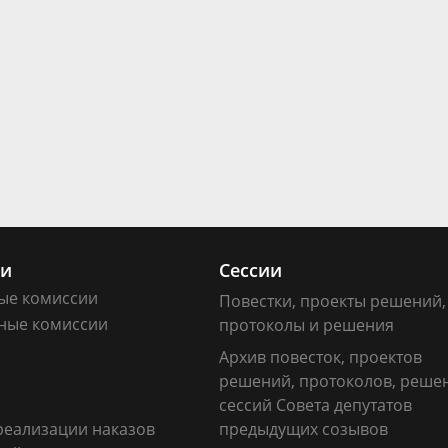
ии
Сессии
ые комиссии
Повестки, проекты решений,
ные комиссии
протоколы и решения
Архив повесток, проектов
решений, протоколов, реше
сессий Совета депутатов
реализации наказов
предыдущих созывов