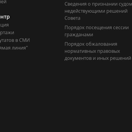
лей
Сведения о признании судо
недействующими решений
ентр
Совета
ация
Порядок посещения сессии
ртажи
гражданами
утатов в СМИ
Порядок обжалования
ямая линия"
нормативных правовых
документов и иных решений