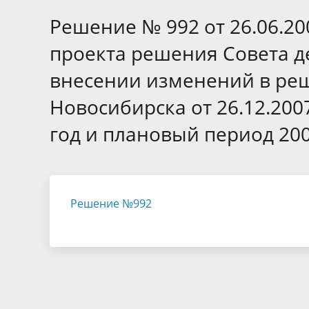
Избирательные округа
Контакты
Структур
депутат
Решение № 992 от 26.06.20
Отчет о работе
Информа
Комиссия по вопросам
Обратная
проекта решения Совета д
муниципальной службы
фактах 
внесении изменений в реш
Новосибирска от 26.12.200
год и плановый период 200
Решение №992