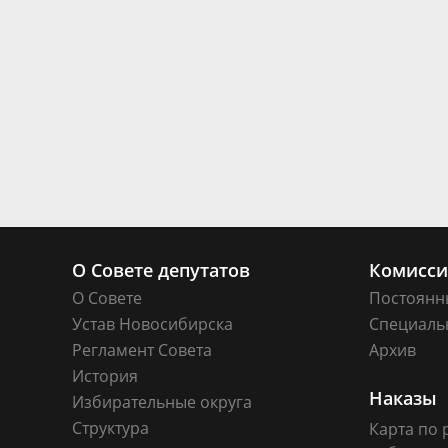
О Совете депутатов
Комисс
О Совете
Постоянн
Устав Новосибирска
Специаль
Регламент Совета
Архив
История
Наказы
Избирательные округа
Структура
Карта по 