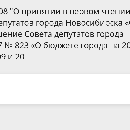
а
Аппарат Совета депутатов
ов предыдущих созывов
08 "О принятии в первом чтени
Порядок обжалования норма
ция о проверках
Контакты
 связь для сообщений о
правовых документов и иных
Сведения об использовании 
епутатов города Новосибирска 
коррупции
решений
выделяемых бюджетных сред
ение Совета депутатов города
7 № 823 «О бюджете города на 2
9 и 20