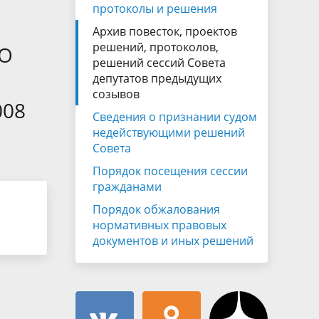
Муниципальная служба
протоколы и решения
имущественного характера
и
тивных
Архив повесток, проектов
Объявления
Советом
Информационные материалы
решений, протоколов,
«О
решений сессий Совета
ств
депутатов предыдущих
созывов
008
Сведения о признании судом
недействующими решений
Совета
Порядок посещения сессии
гражданами
Порядок обжалования
нормативных правовых
документов и иных решений