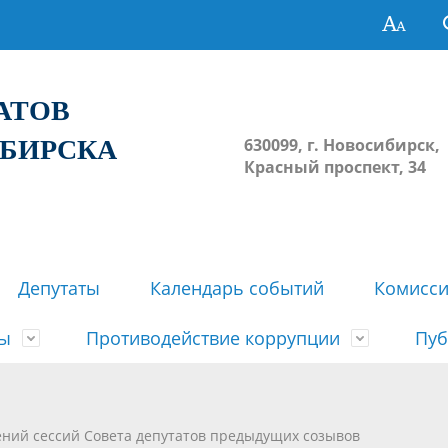
ТАТОВ
ИБИРСКА
630099, г. Новосибирск,
Красный проспект, 34
Депутаты
Календарь событий
Комисс
зы
Противодействие коррупции
Пуб
овосибирска
ьные комиссии
весток, проектов решений,
твет
еские материалы
ортажи
Регламент Совета
Архив
Сведения о признании судом
Календарь приема граждан
Формы и бланки
Совет депутатов в СМИ
ений сессий Совета депутатов предыдущих созывов
ов, решений сессий Совета
недействующими решений Со