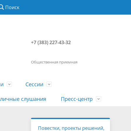
Поиск
+7 (383) 227-43-32
Общественная приемная
ии
Сессии
личные слушания
Пресс-центр
История
Порядок посещения сессии
Сведения о доходах, расходах, об
Наша "Прямая линия"
Повестки, проекты решений,
вета
гражданами
имуществе, обязательствах