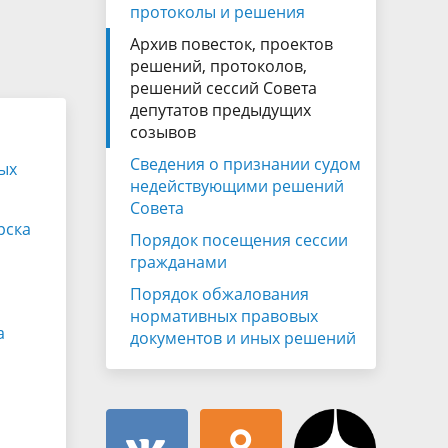
Муниципальная служба
протоколы и решения
имущественного характера
тивных
Архив повесток, проектов
Объявления
Советом
Информационные материалы
решений, протоколов,
решений сессий Совета
ств
депутатов предыдущих
созывов
Сведения о признании судом
ных
недействующими решений
Совета
рска
Порядок посещения сессии
гражданами
Порядок обжалования
нормативных правовых
а
документов и иных решений