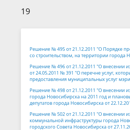
Избирательные округа
Контакты
Структур
депутат
19
Отчет о работе
Информа
Комиссия по вопросам
Обратная
муниципальной службы
фактах 
Решение № 495 от 21.12.2011 "О Порядке п
со строительством, на территории города 
Решение № 496 от 21.12.2011 "О внесении 
от 24.05.2011 № 391 "О перечне услуг, ко
предоставления муниципальных услуг мэри
Решение № 498 от 21.12.2011 "О внесении 
города Новосибирска на 2011 год и планов
депутатов города Новосибирска от 22.12.20
Решение № 502 от 21.12.2011 "О внесении 
коммунальной инфраструктуры города Ново
городского Совета Новосибирска от 27.11.2