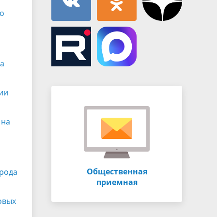
го
та
ии
 на
Общественная
орода
приемная
овых