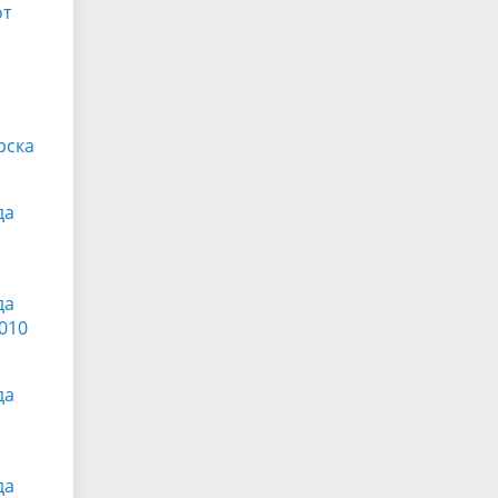
от
рска
да
да
010
да
да