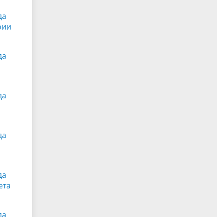
да
рии
да
да
да
да
ета
да