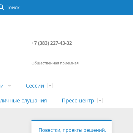
Поиск
+7 (383) 227-43-32
Общественная приемная
ии
Сессии
личные слушания
Пресс-центр
История
Порядок посещения сессии
Сведения о доходах, расходах, об
Наша "Прямая линия"
Повестки, проекты решений,
вета
гражданами
имуществе, обязательствах