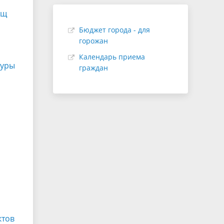
ищ
Бюджет города - для
горожан
Календарь приема
туры
граждан
ктов