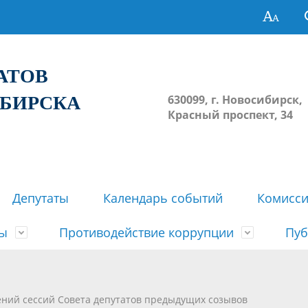
ТАТОВ
ИБИРСКА
630099, г. Новосибирск,
Красный проспект, 34
Депутаты
Календарь событий
Комисс
зы
Противодействие коррупции
Пуб
овосибирска
ьные комиссии
весток, проектов решений,
твет
еские материалы
ортажи
Регламент Совета
Архив
Сведения о признании судом
Календарь приема граждан
Формы и бланки
Совет депутатов в СМИ
ений сессий Совета депутатов предыдущих созывов
ов, решений сессий Совета
недействующими решений Со