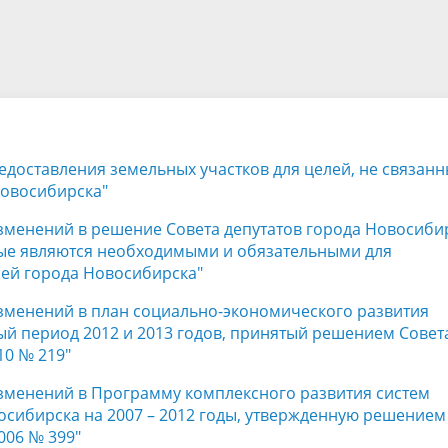
а
Аппарат Совета депутатов
ов предыдущих созывов
Порядок обжалования норма
ция о проверках
Контакты
 связь для сообщений о
правовых документов и иных
Сведения об использовании 
коррупции
решений
выделяемых бюджетных сред
редоставления земельных участков для целей, не связан
Новосибирска"
изменений в решение Совета депутатов города Новосиби
торые являются необходимыми и обязательными для
ей города Новосибирска"
изменений в план социально-экономического развития
ый период 2012 и 2013 годов, принятый решением Совет
10 № 219"
изменений в Программу комплексного развития систем
сибирска на 2007 – 2012 годы, утвержденную решением
006 № 399"