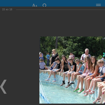
15
из
18
СОВЕТ ДЕПУТАТОВ
ГОРОДА НОВОСИБИРСКА
630099, г. Новосибирск, Красный проспект, 34
+7 (383) 227-43-32
Общественная приемная
Пресс-центр
›
Фоторепортажи
›