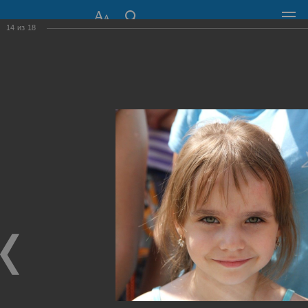
14
из
18
СОВЕТ ДЕПУТАТОВ
ГОРОДА НОВОСИБИРСКА
630099, г. Новосибирск, Красный проспект, 34
+7 (383) 227-43-32
Общественная приемная
Пресс-центр
›
Фоторепортажи
›