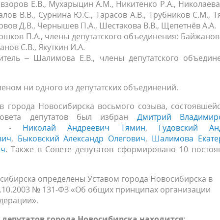
взоров Е.В., Мухарыцин А.М., Никитенко Р.А., Николаева 
алов В.В., Сурнина Ю.С., Тарасов А.В., Трубников С.М., 
ервов Д.В., Чернышев П.А., Шестакова В.В., Щепетнёв А.А.
оршков П.А., члены депутатского объединения: Байжанов 
анов С.В., Якуткин И.А.
итель – Шалимова Е.В., члены депутатского объедин
членом ни одного из депутатских объединений.
в города Новосибирска восьмого созыва, состоявшейс
 Совета депутатов был избран
Дмитрий Владимир
еля -
Николай Андреевич Тямин
,
Гудовский Ан
вич
,
Быковский Александр Олегович
,
Шалимова Екате
ич
. Также в Совете депутатов сформировано 10 посто
сибирска определены Уставом города Новосибирска в
6.10.2003 № 131-ФЗ «Об общих принципах организации
дерации».
депутатов города Новосибирска находится: