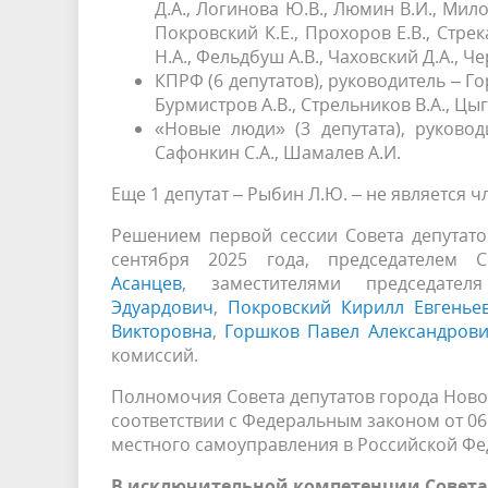
Д.А., Логинова Ю.В., Люмин В.И., Мило
Покровский К.Е., Прохоров Е.В., Стрек
Н.А., Фельдбуш А.В., Чаховский Д.А., Ч
КПРФ (6 депутатов), руководитель – Г
Бурмистров А.В., Стрельников В.А., Цыг
«Новые люди» (3 депутата), руковод
Сафонкин С.А., Шамалев А.И.
Еще 1 депутат – Рыбин Л.Ю. – не является 
Решением первой сессии Совета депутато
сентября 2025 года, председателем
Асанцев
, заместителями председат
Эдуардович
,
Покровский Кирилл Евгенье
Викторовна
,
Горшков Павел Александров
комиссий.
Полномочия Совета депутатов города Ново
соответствии с Федеральным законом от 0
местного самоуправления в Российской Фе
В исключительной компетенции Совета 