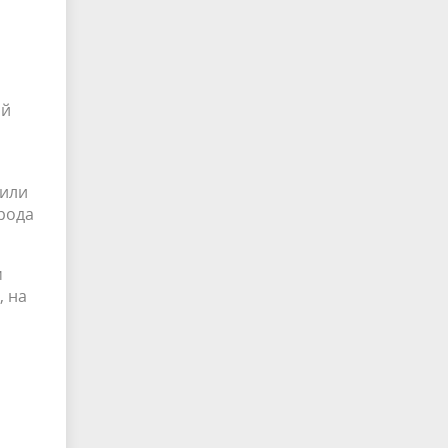
ой
 или
рода
м
, на