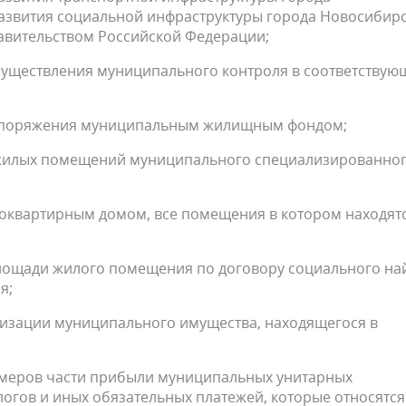
азвития социальной инфраструктуры города Новосибирс
авительством Российской Федерации;
осуществления муниципального контроля в соответствую
распоряжения муниципальным жилищным фондом;
 жилых помещений муниципального специализированно
гоквартирным домом, все помещения в котором находятс
лощади жилого помещения по договору социального на
я;
атизации муниципального имущества, находящегося в
змеров части прибыли муниципальных унитарных
огов и иных обязательных платежей, которые относятся