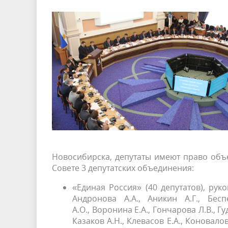
Новосибирска, депутаты имеют право объ
Совете 3 депутатских объединения:
«Единая Россия» (40 депутатов), рук
Андронова А.А., Аникин А.Г., Бесп
А.О., Воронина Е.А., Гончарова Л.В., Гу
Казаков А.Н., Клевасов Е.А., Коновало