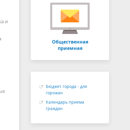
ка и
м
Общественная
приемная
Бюджет города - для
ых
горожан
Календарь приема
граждан