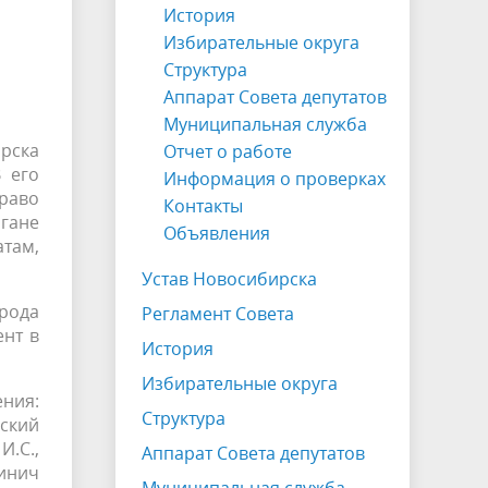
История
Избирательные округа
Структура
Аппарат Совета депутатов
Муниципальная служба
рска
Отчет о работе
 его
Информация о проверках
право
Контакты
гане
Объявления
там,
Устав Новосибирска
рода
Регламент Совета
ент в
История
Избирательные округа
ения:
Структура
ский
И.С.,
Аппарат Совета депутатов
линич