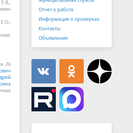
Муниципальная служба
Е.В.,
Тямин
Отчет о работе
Информация о проверках
Е.О.,
Контакты
ения:
Объявления
я 26
ович
дрей
рина
янных