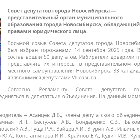
Совет депутатов города Новосибирска —
представительный орган муниципального
образования города Новосибирска, обладающий
правами юридического лица.
Восьмой созыв Совета депутатов города Новосиби
был избран горожанами 14 сентября 2025 года. В
состав вошли 50 депутатов. Избиратели доверили 
представлять их интересы в представительном ор
местного самоуправления Новосибирска 33 кандида
являвшимися депутатами VII созыва.
Согласно Регламенту Совета депутатов го
единяться в депутатские объединения. На данный мом
оводитель – Асанцев Д.В., члены депутатского объедин
ечная И.П., Бестужев А.В., Бондаренко С.В., Быков
довский А.Э., Гуща Р.А., Зайцев А.И., Згурин А.В., Ильиных 
в Ю.А., Константинова И.И., Крайнов Е.А., Кудин И.В., Ку