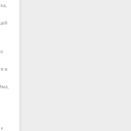
ка,
щей
го
я в
йма,
 к