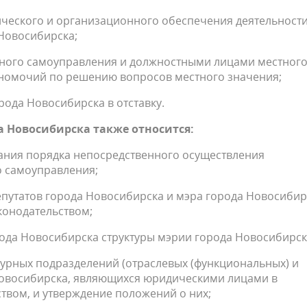
ического и организационного обеспечения деятельност
Новосибирска;
тного самоуправления и должностными лицами местног
номочий по решению вопросов местного значения;
рода Новосибирска в отставку.
а Новосибирска также относится:
ания порядка непосредственного осуществления
о самоуправления;
епутатов города Новосибирска и мэра города Новосибир
конодательством;
рода Новосибирска структуры мэрии города Новосибирск
турных подразделений (отраслевых (функциональных) и
Новосибирска, являющихся юридическими лицами в
твом, и утверждение положений о них;