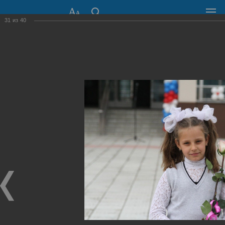
31
из
40
СОВЕТ ДЕПУТАТОВ
ГОРОДА НОВОСИБИРСКА
630099, г. Новосибирск, Красный проспект, 34
+7 (383) 227-43-32
Общественная приемная
Пресс-центр
›
Фоторепортажи
›
День знаний