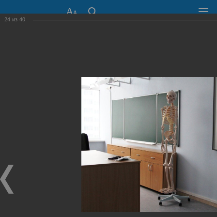
24
из
40
СОВЕТ ДЕПУТАТОВ
ГОРОДА НОВОСИБИРСКА
630099, г. Новосибирск, Красный проспект, 34
+7 (383) 227-43-32
Общественная приемная
Пресс-центр
›
Фоторепортажи
›
День знаний