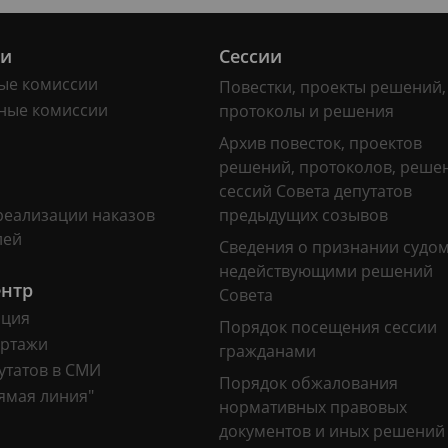
ии
Сессии
ые комиссии
Повестки, проекты решений,
ные комиссии
протоколы и решения
Архив повесток, проектов
решений, протоколов, реше
сессий Совета депутатов
реализации наказов
предыдущих созывов
лей
Сведения о признании судо
недействующими решений
ентр
Совета
ация
Порядок посещения сессии
ртажи
гражданами
утатов в СМИ
Порядок обжалования
ямая линия"
нормативных правовых
документов и иных решений