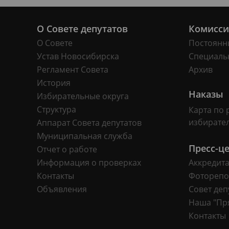
О Совете депутатов
Комисс
О Совете
Постоянн
Устав Новосибирска
Специаль
Регламент Совета
Архив
История
Наказы
Избирательные округа
Структура
Карта по 
избирате
Аппарат Совета депутатов
Муниципальная служба
Пресс-ц
Отчет о работе
Информация о проверках
Аккредит
Контакты
Фоторепо
Объявления
Совет деп
Наша "Пр
Контакты