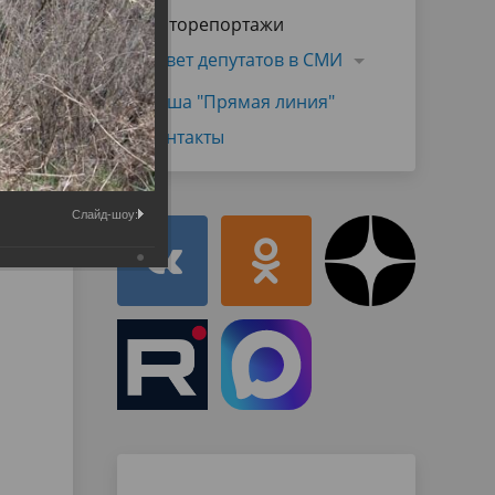
Муниципальная служба
Фоторепортажи
имущественного характера
тивных
Объявления
Совет депутатов в СМИ
Советом
Информационные материалы
Наша "Прямая линия"
ств
Контакты
Слайд-шоу: