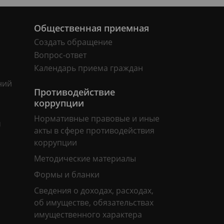
Общественная приемная
Создать обращение
Вопрос-ответ
Календарь приема граждан
ний
Противодействие
коррупции
Нормативные правовые и иные
м
акты в сфере противодействия
коррупции
Методические материалы
Формы и бланки
Сведения о доходах, расходах,
об имуществе, обязательствах
имущественного характера