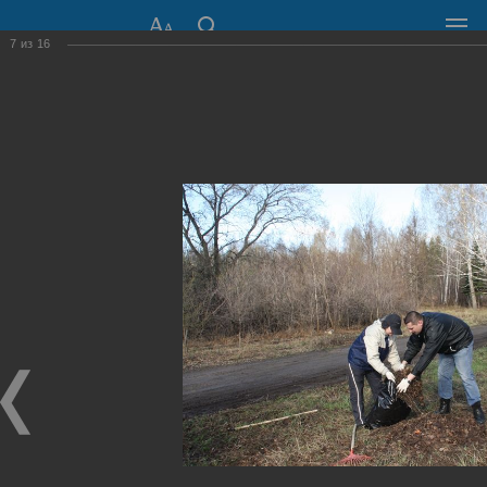
7
из
16
СОВЕТ ДЕПУТАТОВ
ГОРОДА НОВОСИБИРСКА
630099, г. Новосибирск, Красный проспект, 34
+7 (383) 227-43-32
Общественная приемная
Пресс-центр
›
Фоторепортажи
›
Субботник в Ботсаду