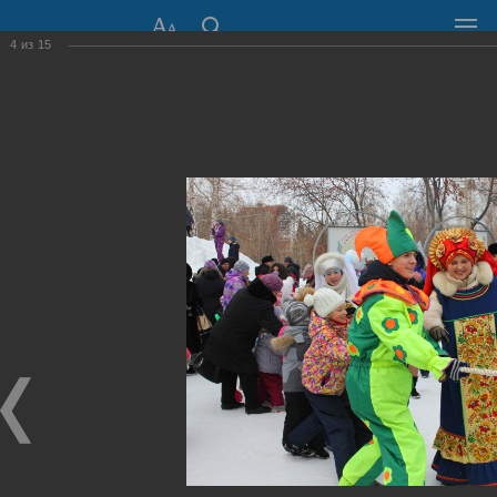
4
из
15
СОВЕТ ДЕПУТАТОВ
ГОРОДА НОВОСИБИРСКА
630099, г. Новосибирск, Красный проспект, 34
+7 (383) 227-43-32
Общественная приемная
Пресс-центр
›
Фоторепортажи
›
До свидания, Зима!