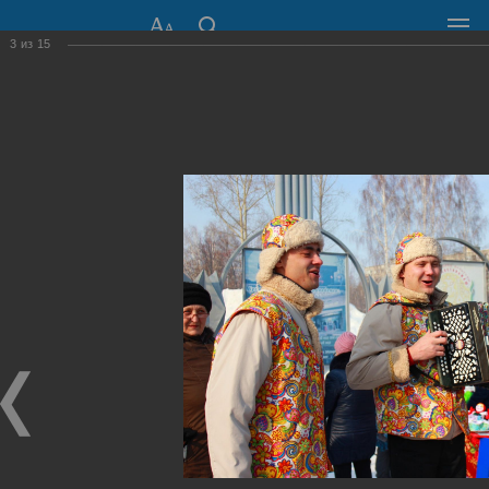
3
из
15
СОВЕТ ДЕПУТАТОВ
ГОРОДА НОВОСИБИРСКА
630099, г. Новосибирск, Красный проспект, 34
+7 (383) 227-43-32
Общественная приемная
Пресс-центр
›
Фоторепортажи
›
До свидания, Зима!