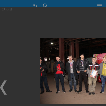
17
из
18
СОВЕТ ДЕПУТАТОВ
ГОРОДА НОВОСИБИРСКА
630099, г. Новосибирск, Красный проспект, 34
+7 (383) 227-43-32
Общественная приемная
Пресс-центр
›
Фоторепортажи
›