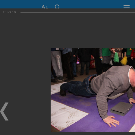
13
из
18
СОВЕТ ДЕПУТАТОВ
ГОРОДА НОВОСИБИРСКА
630099, г. Новосибирск, Красный проспект, 34
+7 (383) 227-43-32
Общественная приемная
Пресс-центр
›
Фоторепортажи
›