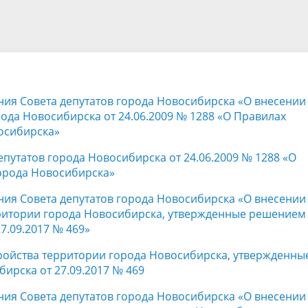
а
Аппарат Совета депутатов
ов предыдущих созывов
Порядок обжалования норма
ция о проверках
Контакты
 связь для сообщений о
правовых документов и иных
Сведения об использовании 
коррупции
решений
выделяемых бюджетных сред
ния Совета депутатов города Новосибирска «О внесении
ода Новосибирска от 24.06.2009 № 1288 «О Правилах
осибирска»
путатов города Новосибирска от 24.06.2009 № 1288 «О
орода Новосибирска»
ния Совета депутатов города Новосибирска «О внесении
рритории города Новосибирска, утвержденные решением
7.09.2017 № 469»
ройства территории города Новосибирска, утвержденны
ирска от 27.09.2017 № 469
ния Совета депутатов города Новосибирска «О внесении