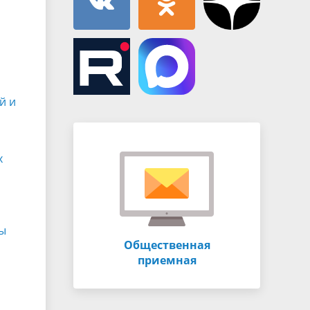
й и
х
ны
Общественная
приемная