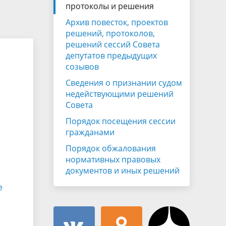
Муниципальная служба
протоколы и решения
имущественного характера
тивных
Архив повесток, проектов
Объявления
Советом
Информационные материалы
решений, протоколов,
решений сессий Совета
ств
депутатов предыдущих
созывов
Сведения о признании судом
недействующими решений
Совета
Порядок посещения сессии
гражданами
Порядок обжалования
нормативных правовых
документов и иных решений
е