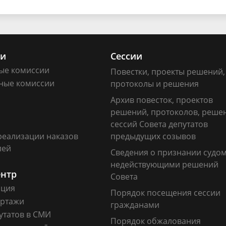
ии
Сессии
ые комиссии
Повестки, проекты решений,
ные комиссии
протоколы и решения
Архив повесток, проектов
решений, протоколов, реше
сессий Совета депутатов
реализации наказов
предыдущих созывов
лей
Сведения о признании судо
недействующими решений
ентр
Совета
ация
Порядок посещения сессии
ртажи
гражданами
утатов в СМИ
Порядок обжалования