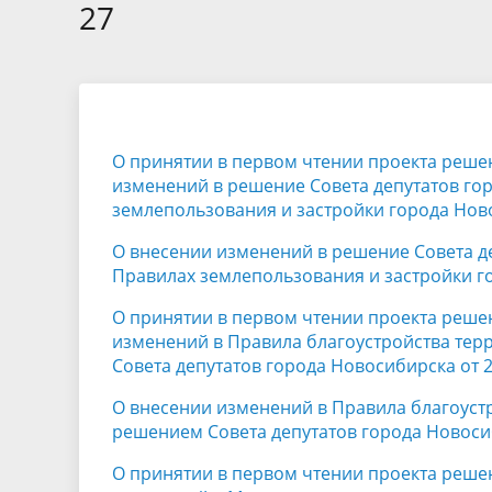
Избирательные округа
Контакты
Структур
27
депутат
Отчет о работе
Информа
Комиссия по вопросам
Обратная
муниципальной службы
фактах 
О принятии в первом чтении проекта реше
изменений в решение Совета депутатов гор
землепользования и застройки города Нов
О внесении изменений в решение Совета де
Правилах землепользования и застройки г
О принятии в первом чтении проекта реше
изменений в Правила благоустройства те
Совета депутатов города Новосибирска от 2
О внесении изменений в Правила благоуст
решением Совета депутатов города Новосиб
О принятии в первом чтении проекта реше