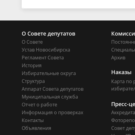
О Совете депутатов
Комисс
О Совете
Постоянн
Устав Новосибирска
Специаль
Регламент Совета
Архив
История
Наказы
Избирательные округа
Структура
Карта по 
избирате
Аппарат Совета депутатов
Муниципальная служба
Пресс-ц
Отчет о работе
Информация о проверках
Аккредит
Контакты
Фоторепо
Объявления
Совет деп