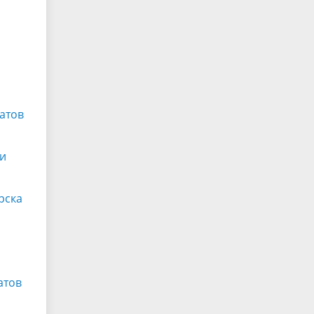
атов
ии
рска
атов