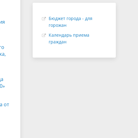
Бюджет города - для
ия
горожан
е
Календарь приема
граждан
го
ка,
да
0»
а от