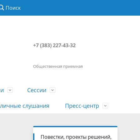
Поиск
+7 (383) 227-43-32
Общественная приемная
ии
Сессии
личные слушания
Пресс-центр
История
Порядок посещения сессии
Сведения о доходах, расходах, об
Наша "Прямая линия"
Повестки, проекты решений,
вета
гражданами
имуществе, обязательствах