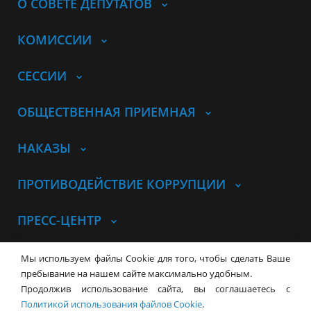
О СОВЕТЕ ДЕПУТАТОВ
КОМИССИИ
СЕССИИ
ОБЩЕСТВЕННАЯ ПРИЕМНАЯ
НАКАЗЫ
ПРОТИВОДЕЙСТВИЕ КОРРУПЦИИ
ПРЕСС-ЦЕНТР
© Совет депутатов города
Мы используем файлы Cookie для того, чтобы сделать Ваше
Новосибирска
Контакты
Карта сайта
пребывание на нашем сайте максимально удобным.
Продолжив использование сайта, вы соглашаетесь с
630099, г. Новосибирск, Красный
Политикой использования файлов Cookie
.
проспект, 34