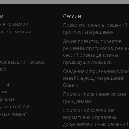
ии
Сессии
ые комиссии
Повестки, проекты решений,
ные комиссии
протоколы и решения
Архив повесток, проектов
решений, протоколов, реше
сессий Совета депутатов
реализации наказов
предыдущих созывов
лей
Сведения о признании судо
недействующими решений
ентр
Совета
ация
Порядок посещения сессии
ртажи
гражданами
утатов в СМИ
Порядок обжалования
ямая линия"
нормативных правовых
документов и иных решений