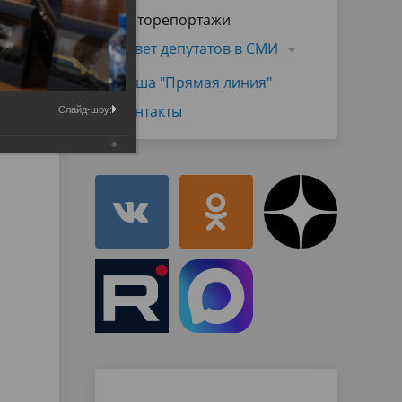
Муниципальная служба
Фоторепортажи
имущественного характера
тивных
Объявления
Совет депутатов в СМИ
Советом
Информационные материалы
Наша "Прямая линия"
ств
Контакты
Слайд-шоу: