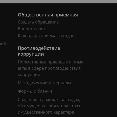
Общественная приемная
Создать обращение
Вопрос-ответ
Календарь приема граждан
ний
Противодействие
коррупции
Нормативные правовые и иные
м
акты в сфере противодействия
коррупции
Методические материалы
Формы и бланки
Сведения о доходах, расходах,
об имуществе, обязательствах
имущественного характера