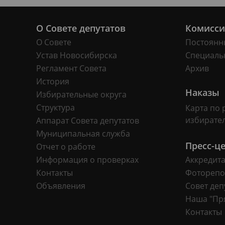
О Совете депутатов
Комисс
О Совете
Постоянн
Устав Новосибирска
Специаль
Регламент Совета
Архив
История
Наказы
Избирательные округа
Структура
Карта по 
избирате
Аппарат Совета депутатов
Муниципальная служба
Пресс-ц
Отчет о работе
Информация о проверках
Аккредит
Контакты
Фоторепо
Объявления
Совет деп
Наша "Пр
Контакты