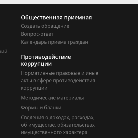
Общественная приемная
Создать обращение
Вопрос-ответ
Календарь приема граждан
ний
Противодействие
коррупции
Нормативные правовые и иные
м
акты в сфере противодействия
коррупции
Методические материалы
Формы и бланки
Сведения о доходах, расходах,
об имуществе, обязательствах
имущественного характера