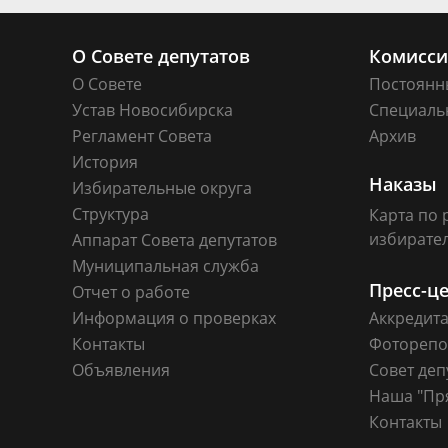
О Совете депутатов
Комисс
О Совете
Постоянн
Устав Новосибирска
Специаль
Регламент Совета
Архив
История
Наказы
Избирательные округа
Структура
Карта по 
избирате
Аппарат Совета депутатов
Муниципальная служба
Пресс-ц
Отчет о работе
Информация о проверках
Аккредит
Контакты
Фоторепо
Объявления
Совет деп
Наша "Пр
Контакты