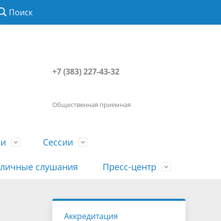
Поиск
+7 (383) 227-43-32
Общественная приемная
ии
Сессии
личные слушания
Пресс-центр
История
Порядок посещения сессии
Сведения о доходах, расходах, об
Наша "Прямая линия"
Аккредитация
вета
гражданами
имуществе, обязательствах