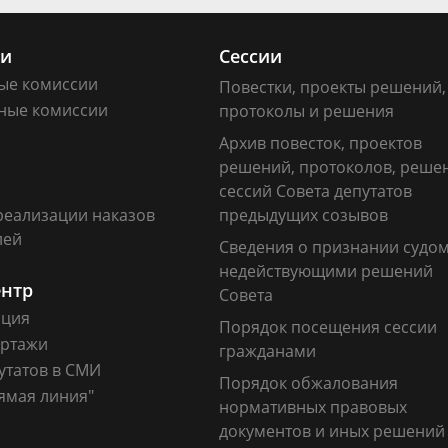
ии
Сессии
ые комиссии
Повестки, проекты решений,
ные комиссии
протоколы и решения
Архив повесток, проектов
решений, протоколов, реше
сессий Совета депутатов
реализации наказов
предыдущих созывов
лей
Сведения о признании судо
недействующими решений
ентр
Совета
ация
Порядок посещения сессии
ртажи
гражданами
утатов в СМИ
Порядок обжалования
ямая линия"
нормативных правовых
документов и иных решений