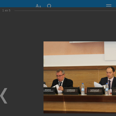
1
из
5
СОВЕТ ДЕПУТАТОВ
ГОРОДА НОВОСИБИРСКА
630099, г. Новосибирск, Красный проспект, 34
+7 (383) 227-43-32
Общественная приемная
Пресс-центр
›
Фоторепортажи
›