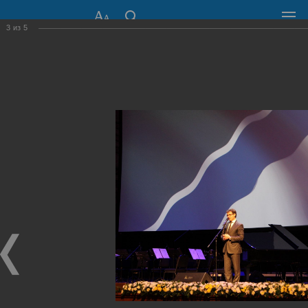
3
из
5
СОВЕТ ДЕПУТАТОВ
ГОРОДА НОВОСИБИРСКА
630099, г. Новосибирск, Красный проспект, 34
+7 (383) 227-43-32
Общественная приемная
Пресс-центр
›
Фоторепортажи
›