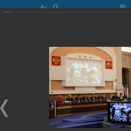
1
из
7
СОВЕТ ДЕПУТАТОВ
ГОРОДА НОВОСИБИРСКА
630099, г. Новосибирск, Красный проспект, 34
+7 (383) 227-43-32
Общественная приемная
Пресс-центр
›
Фоторепортажи
›