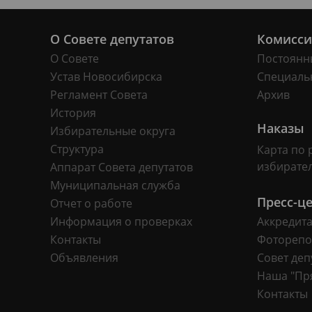
О Совете депутатов
Комисс
О Совете
Постоянн
Устав Новосибирска
Специаль
Регламент Совета
Архив
История
Наказы
Избирательные округа
Структура
Карта по 
избирате
Аппарат Совета депутатов
Муниципальная служба
Пресс-ц
Отчет о работе
Информация о проверках
Аккредит
Контакты
Фоторепо
Объявления
Совет деп
Наша "Пр
Контакты