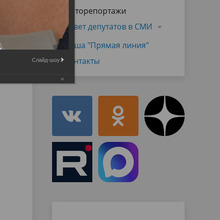
Муниципальная служба
Фоторепортажи
имущественного характера
тивных
Объявления
Совет депутатов в СМИ
Советом
Информационные материалы
Наша "Прямая линия"
ств
Контакты
Слайд-шоу: