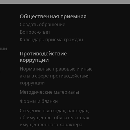
Общественная приемная
Создать обращение
Вопрос-ответ
Календарь приема граждан
ний
Противодействие
коррупции
Нормативные правовые и иные
м
акты в сфере противодействия
коррупции
Методические материалы
Формы и бланки
Сведения о доходах, расходах,
об имуществе, обязательствах
имущественного характера