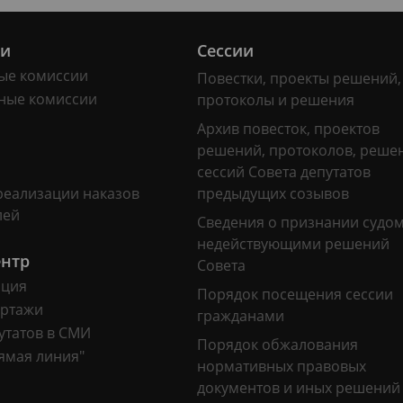
ии
Сессии
ые комиссии
Повестки, проекты решений,
ные комиссии
протоколы и решения
Архив повесток, проектов
решений, протоколов, реше
сессий Совета депутатов
реализации наказов
предыдущих созывов
лей
Сведения о признании судо
недействующими решений
ентр
Совета
ация
Порядок посещения сессии
ртажи
гражданами
утатов в СМИ
Порядок обжалования
ямая линия"
нормативных правовых
документов и иных решений