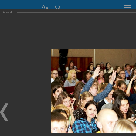
4
из
4
СОВЕТ ДЕПУТАТОВ
ГОРОДА НОВОСИБИРСКА
630099, г. Новосибирск, Красный проспект, 34
+7 (383) 227-43-32
Общественная приемная
Пресс-центр
›
Фоторепортажи
›