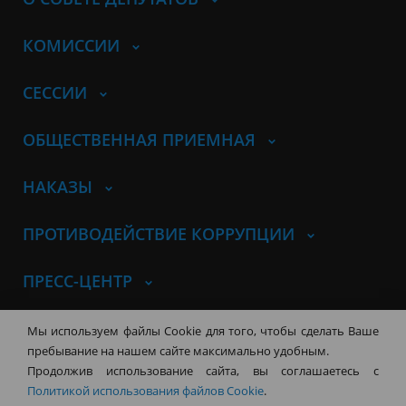
КОМИССИИ
СЕССИИ
ОБЩЕСТВЕННАЯ ПРИЕМНАЯ
НАКАЗЫ
ПРОТИВОДЕЙСТВИЕ КОРРУПЦИИ
ПРЕСС-ЦЕНТР
© Совет депутатов города
Мы используем файлы Cookie для того, чтобы сделать Ваше
Новосибирска
Контакты
Карта сайта
пребывание на нашем сайте максимально удобным.
Продолжив использование сайта, вы соглашаетесь с
630099, г. Новосибирск, Красный
Политикой использования файлов Cookie
.
проспект, 34