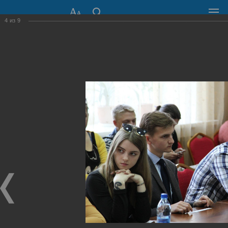
4
из
9
СОВЕТ ДЕПУТАТОВ
ГОРОДА НОВОСИБИРСКА
630099, г. Новосибирск, Красный проспект, 34
+7 (383) 227-43-32
Общественная приемная
Пресс-центр
›
Фоторепортажи
›
Голос - второе лицо