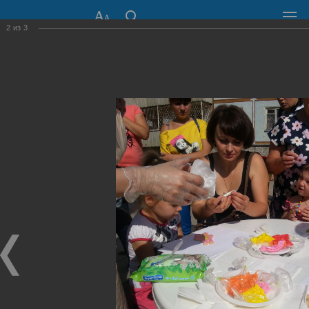
2
из
3
СОВЕТ ДЕПУТАТОВ
ГОРОДА НОВОСИБИРСКА
630099, г. Новосибирск, Красный проспект, 34
+7 (383) 227-43-32
Общественная приемная
Пресс-центр
›
Фоторепортажи
›