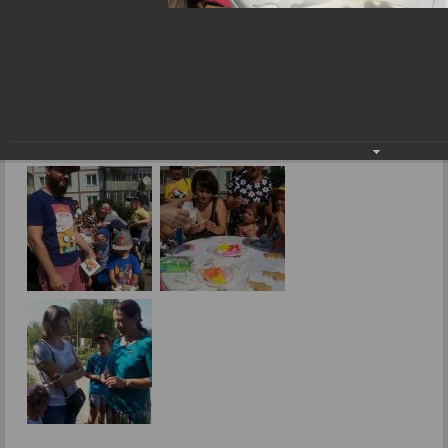
День соседей на округе №37
Фоторепортажи
День соседей на округе №37
31.08.2016