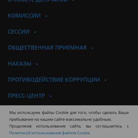
КОМИССИИ
СЕССИИ
ОБЩЕСТВЕННАЯ ПРИЕМНАЯ
НАКАЗЫ
ПРОТИВОДЕЙСТВИЕ КОРРУПЦИИ
ПРЕСС-ЦЕНТР
© Совет депутатов города
Мы используем файлы Cookie для того, чтобы сделать Ваше
Новосибирска
Контакты
Карта сайта
пребывание на нашем сайте максимально удобным.
Продолжив использование сайта, вы соглашаетесь с
630099, г. Новосибирск, Красный
Политикой использования файлов Cookie
.
проспект, 34