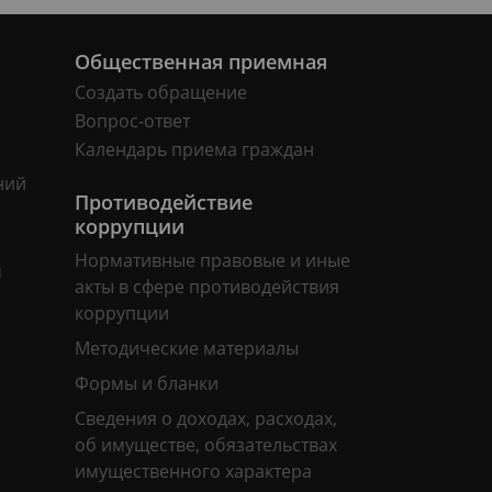
Общественная приемная
Создать обращение
Вопрос-ответ
Календарь приема граждан
ний
Противодействие
коррупции
Нормативные правовые и иные
м
акты в сфере противодействия
коррупции
Методические материалы
Формы и бланки
Сведения о доходах, расходах,
об имуществе, обязательствах
имущественного характера