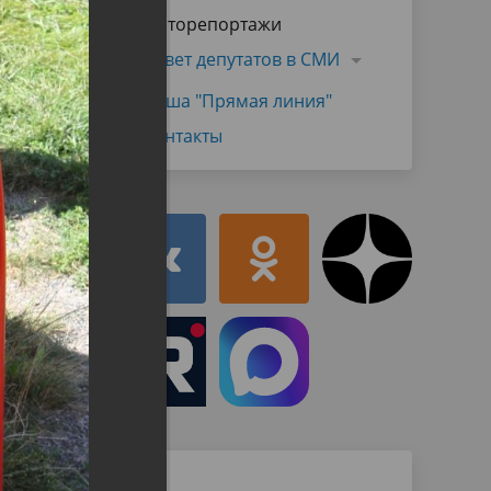
Муниципальная служба
Фоторепортажи
имущественного характера
тивных
Объявления
Совет депутатов в СМИ
Советом
Информационные материалы
Наша "Прямая линия"
ств
Контакты