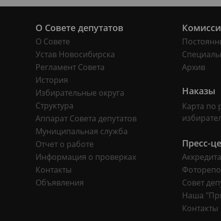
О Совете депутатов
Комисс
О Совете
Постоянн
Устав Новосибирска
Специаль
Регламент Совета
Архив
История
Наказы
Избирательные округа
Структура
Карта по 
избирате
Аппарат Совета депутатов
Муниципальная служба
Пресс-ц
Отчет о работе
Информация о проверках
Аккредит
Контакты
Фоторепо
Объявления
Совет деп
Наша "Пр
Контакты