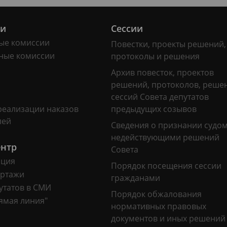
ии
Сессии
ые комиссии
Повестки, проекты решений,
ные комиссии
протоколы и решения
Архив повесток, проектов
решений, протоколов, реше
сессий Совета депутатов
реализации наказов
предыдущих созывов
лей
Сведения о признании судо
недействующими решений
ентр
Совета
ация
Порядок посещения сессии
ртажи
гражданами
утатов в СМИ
Порядок обжалования
ямая линия"
нормативных правовых
документов и иных решений