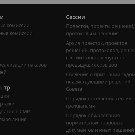
ии
Сессии
ые комиссии
Повестки, проекты решений,
ные комиссии
протоколы и решения
Архив повесток, проектов
решений, протоколов, реше
сессий Совета депутатов
реализации наказов
предыдущих созывов
лей
Сведения о признании судо
недействующими решений
ентр
Совета
ация
Порядок посещения сессии
ртажи
гражданами
утатов в СМИ
Порядок обжалования
ямая линия"
нормативных правовых
документов и иных решений