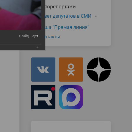
Муниципальная служба
Фоторепортажи
имущественного характера
тивных
Объявления
Совет депутатов в СМИ
Советом
Информационные материалы
Наша "Прямая линия"
ств
Контакты
Слайд-шоу: