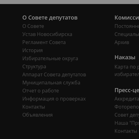
О Совете депутатов
Комисс
О Совете
Постоянн
Устав Новосибирска
Специаль
Регламент Совета
Архив
История
Наказы
Избирательные округа
Структура
Карта по 
избирате
Аппарат Совета депутатов
Муниципальная служба
Пресс-ц
Отчет о работе
Информация о проверках
Аккредит
Контакты
Фоторепо
Объявления
Совет деп
Наша "Пр
Контакты