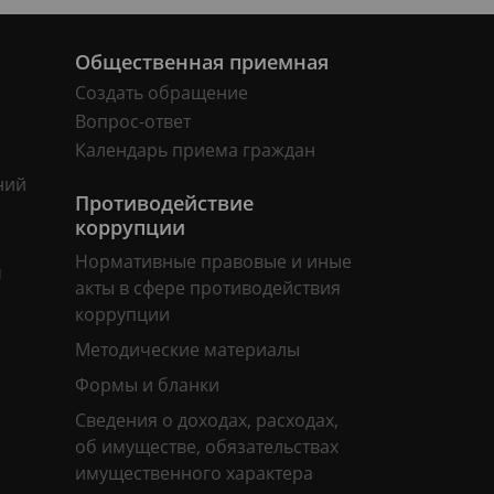
Общественная приемная
Создать обращение
Вопрос-ответ
Календарь приема граждан
ний
Противодействие
коррупции
Нормативные правовые и иные
м
акты в сфере противодействия
коррупции
Методические материалы
Формы и бланки
Сведения о доходах, расходах,
об имуществе, обязательствах
имущественного характера