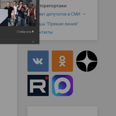
Муниципальная служба
Фоторепортажи
имущественного характера
тивных
Объявления
Совет депутатов в СМИ
Советом
Информационные материалы
Наша "Прямая линия"
ств
Контакты
Слайд-шоу: