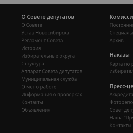
О Совете депутатов
Комисс
О Совете
Постоянн
Устав Новосибирска
Специаль
Регламент Совета
Архив
История
Наказы
Избирательные округа
Структура
Карта по 
избирате
Аппарат Совета депутатов
Муниципальная служба
Пресс-ц
Отчет о работе
Информация о проверках
Аккредит
Контакты
Фоторепо
Объявления
Совет деп
Наша "Пр
Контакты