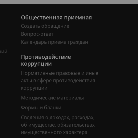
Общественная приемная
Создать обращение
Вопрос-ответ
Календарь приема граждан
ний
Противодействие
коррупции
Нормативные правовые и иные
м
акты в сфере противодействия
коррупции
Методические материалы
Формы и бланки
Сведения о доходах, расходах,
об имуществе, обязательствах
имущественного характера