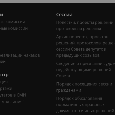
ии
Сессии
ые комиссии
Повестки, проекты решений,
ные комиссии
протоколы и решения
Архив повесток, проектов
решений, протоколов, реше
сессий Совета депутатов
реализации наказов
предыдущих созывов
лей
Сведения о признании судо
недействующими решений
ентр
Совета
ация
Порядок посещения сессии
ртажи
гражданами
утатов в СМИ
Порядок обжалования
ямая линия"
нормативных правовых
документов и иных решений