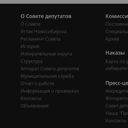
О Совете депутатов
Комисс
О Совете
Постоянн
Устав Новосибирска
Специаль
Регламент Совета
Архив
История
Наказы
Избирательные округа
Структура
Карта по 
избирате
Аппарат Совета депутатов
Муниципальная служба
Пресс-ц
Отчет о работе
Информация о проверках
Аккредит
Контакты
Фоторепо
Объявления
Совет деп
Наша "Пр
Контакты