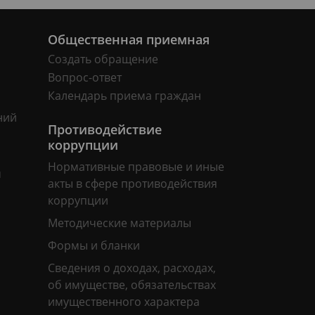
Общественная приемная
Создать обращение
Вопрос-ответ
Календарь приема граждан
ний
Противодействие
коррупции
Нормативные правовые и иные
м
акты в сфере противодействия
коррупции
Методические материалы
Формы и бланки
Сведения о доходах, расходах,
об имуществе, обязательствах
имущественного характера