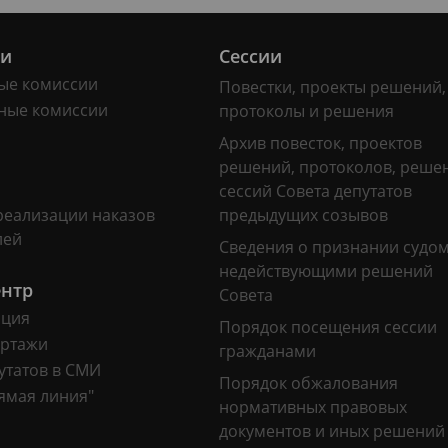
ии
Сессии
ые комиссии
Повестки, проекты решений,
ные комиссии
протоколы и решения
Архив повесток, проектов
решений, протоколов, реше
сессий Совета депутатов
реализации наказов
предыдущих созывов
лей
Сведения о признании судо
недействующими решений
ентр
Совета
ация
Порядок посещения сессии
ртажи
гражданами
утатов в СМИ
Порядок обжалования
ямая линия"
нормативных правовых
документов и иных решений