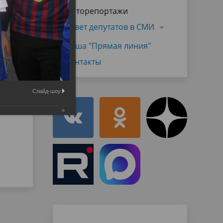
Муниципальная служба
Фоторепортажи
имущественного характера
тивных
Объявления
Совет депутатов в СМИ
Советом
Информационные материалы
Наша "Прямая линия"
ств
Контакты
Слайд-шоу: