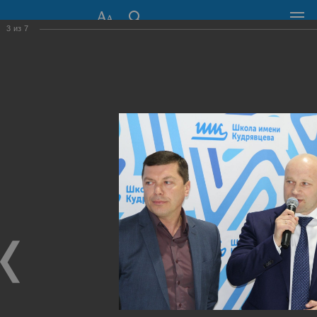
3
из
7
СОВЕТ ДЕПУТАТОВ
ГОРОДА НОВОСИБИРСКА
630099, г. Новосибирск, Красный проспект, 34
+7 (383) 227-43-32
Общественная приемная
Пресс-центр
›
Фоторепортажи
›