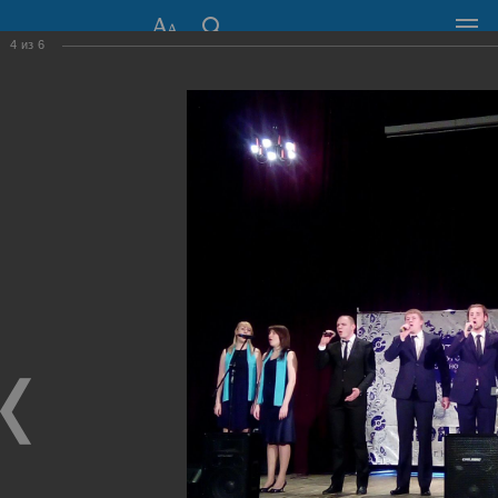
4
из
6
СОВЕТ ДЕПУТАТОВ
ГОРОДА НОВОСИБИРСКА
630099, г. Новосибирск, Красный проспект, 34
+7 (383) 227-43-32
Общественная приемная
Пресс-центр
›
Фоторепортажи
›