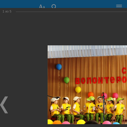
1
из
5
СОВЕТ ДЕПУТАТОВ
ГОРОДА НОВОСИБИРСКА
630099, г. Новосибирск, Красный проспект, 34
+7 (383) 227-43-32
Общественная приемная
Пресс-центр
›
Фоторепортажи
›