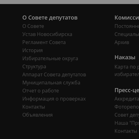
О Совете депутатов
Комисс
О Совете
Постоянн
Устав Новосибирска
Специаль
Регламент Совета
Архив
История
Наказы
Избирательные округа
Структура
Карта по 
избирате
Аппарат Совета депутатов
Муниципальная служба
Пресс-ц
Отчет о работе
Информация о проверках
Аккредит
Контакты
Фоторепо
Объявления
Совет деп
Наша "Пр
Контакты