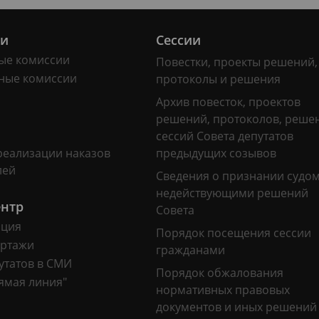
ии
Сессии
ые комиссии
Повестки, проекты решений,
ные комиссии
протоколы и решения
Архив повесток, проектов
решений, протоколов, реше
сессий Совета депутатов
реализации наказов
предыдущих созывов
лей
Сведения о признании судо
недействующими решений
ентр
Совета
ация
Порядок посещения сессии
ртажи
гражданами
утатов в СМИ
Порядок обжалования
ямая линия"
нормативных правовых
документов и иных решений