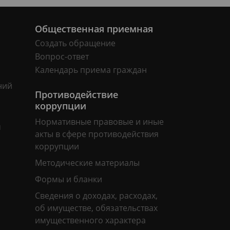
Общественная приемная
Создать обращение
Вопрос-ответ
Календарь приема граждан
ний
Противодействие
коррупции
Нормативные правовые и иные
м
акты в сфере противодействия
коррупции
Методические материалы
Формы и бланки
Сведения о доходах, расходах,
об имуществе, обязательствах
имущественного характера