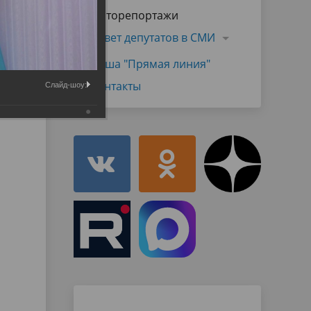
Муниципальная служба
Фоторепортажи
имущественного характера
тивных
Объявления
Совет депутатов в СМИ
Советом
Информационные материалы
Наша "Прямая линия"
ств
Контакты
Слайд-шоу: