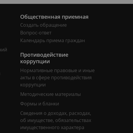
Общественная приемная
Создать обращение
Вопрос-ответ
Календарь приема граждан
ний
Противодействие
коррупции
Нормативные правовые и иные
м
акты в сфере противодействия
коррупции
Методические материалы
Формы и бланки
Сведения о доходах, расходах,
об имуществе, обязательствах
имущественного характера