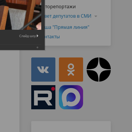
Муниципальная служба
Фоторепортажи
имущественного характера
тивных
Объявления
Совет депутатов в СМИ
Советом
Информационные материалы
Наша "Прямая линия"
ств
Контакты
Слайд-шоу: