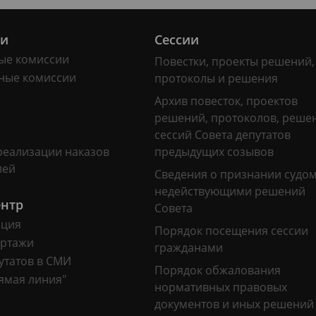
ии
Сессии
ые комиссии
Повестки, проекты решений,
ные комиссии
протоколы и решения
Архив повесток, проектов
решений, протоколов, реше
сессий Совета депутатов
реализации наказов
предыдущих созывов
лей
Сведения о признании судо
недействующими решений
ентр
Совета
ация
Порядок посещения сессии
ртажи
гражданами
утатов в СМИ
Порядок обжалования
ямая линия"
нормативных правовых
документов и иных решений