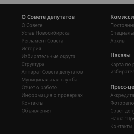
О Совете депутатов
Комисс
О Совете
Постоянн
Устав Новосибирска
Специаль
Регламент Совета
Архив
История
Наказы
Избирательные округа
Структура
Карта по 
избирате
Аппарат Совета депутатов
Муниципальная служба
Пресс-ц
Отчет о работе
Информация о проверках
Аккредит
Контакты
Фоторепо
Объявления
Совет деп
Наша "Пр
Контакты