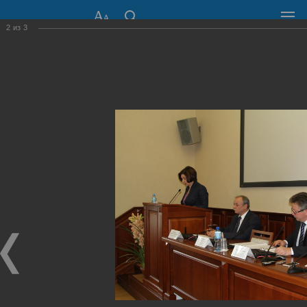
2
из
3
СОВЕТ ДЕПУТАТОВ
ГОРОДА НОВОСИБИРСКА
630099, г. Новосибирск, Красный проспект, 34
+7 (383) 227-43-32
Общественная приемная
Пресс-центр
›
Фоторепортажи
›