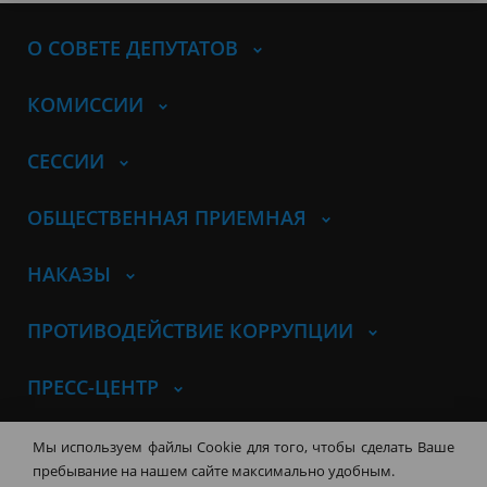
О СОВЕТЕ ДЕПУТАТОВ
КОМИССИИ
СЕССИИ
ОБЩЕСТВЕННАЯ ПРИЕМНАЯ
НАКАЗЫ
ПРОТИВОДЕЙСТВИЕ КОРРУПЦИИ
ПРЕСС-ЦЕНТР
© Совет депутатов города
Мы используем файлы Cookie для того, чтобы сделать Ваше
Новосибирска
Контакты
Карта сайта
пребывание на нашем сайте максимально удобным.