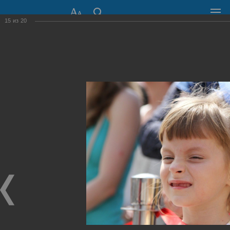
15
из
20
СОВЕТ ДЕПУТАТОВ
ГОРОДА НОВОСИБИРСКА
630099, г. Новосибирск, Красный проспект, 34
+7 (383) 227-43-32
Общественная приемная
Пресс-центр
›
Фоторепортажи
›
День города - 2014