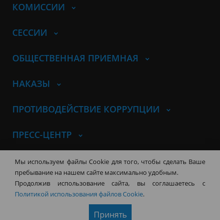
КОМИССИИ
СЕССИИ
ОБЩЕСТВЕННАЯ ПРИЕМНАЯ
НАКАЗЫ
ПРОТИВОДЕЙСТВИЕ КОРРУПЦИИ
ПРЕСС-ЦЕНТР
© Совет депутатов города
Мы используем файлы Cookie для того, чтобы сделать Ваше
Новосибирска
Контакты
Карта сайта
пребывание на нашем сайте максимально удобным.
Продолжив использование сайта, вы соглашаетесь с
630099, г. Новосибирск, Красный
Политикой использования файлов Cookie
.
проспект, 34
+7 (383) 227-43-32
Принять