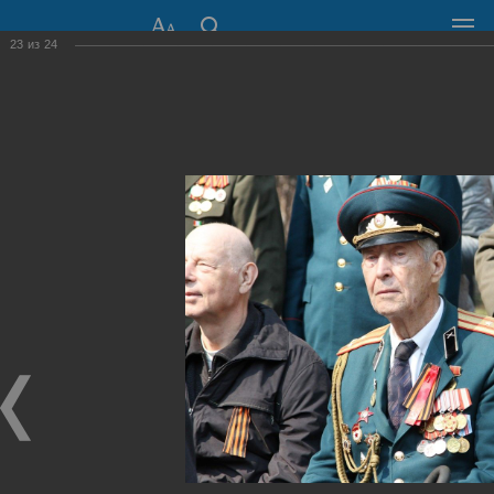
23
из
24
СОВЕТ ДЕПУТАТОВ
ГОРОДА НОВОСИБИРСКА
630099, г. Новосибирск, Красный проспект, 34
+7 (383) 227-43-32
Общественная приемная
Пресс-центр
›
Фоторепортажи
›
День Победы - 2014