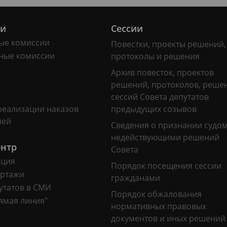
ии
Сессии
ые комиссии
Повестки, проекты решений,
ные комиссии
протоколы и решения
Архив повесток, проектов
решений, протоколов, реше
сессий Совета депутатов
реализации наказов
предыдущих созывов
лей
Сведения о признании судо
недействующими решений
ентр
Совета
ация
Порядок посещения сессии
ртажи
гражданами
утатов в СМИ
Порядок обжалования
ямая линия"
нормативных правовых
документов и иных решений