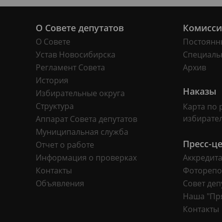
О Совете депутатов
Комисс
О Совете
Постоянн
Устав Новосибирска
Специаль
Регламент Совета
Архив
История
Наказы
Избирательные округа
Структура
Карта по 
избирате
Аппарат Совета депутатов
Муниципальная служба
Пресс-ц
Отчет о работе
Информация о проверках
Аккредит
Контакты
Фоторепо
Объявления
Совет деп
Наша "Пр
Контакты