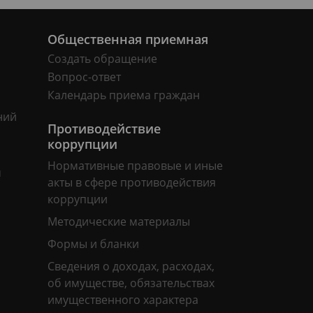
Общественная приемная
Создать обращение
Вопрос-ответ
Календарь приема граждан
ний
Противодействие
коррупции
Нормативные правовые и иные
м
акты в сфере противодействия
коррупции
Методические материалы
Формы и бланки
Сведения о доходах, расходах,
об имуществе, обязательствах
имущественного характера