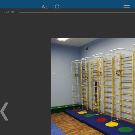
6
из
18
СОВЕТ ДЕПУТАТОВ
ГОРОДА НОВОСИБИРСКА
630099, г. Новосибирск, Красный проспект, 34
+7 (383) 227-43-32
Общественная приемная
Пресс-центр
›
Фоторепортажи
›