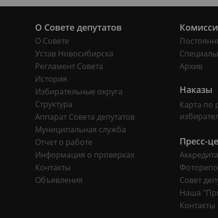
О Совете депутатов
Комисс
О Совете
Постоянн
Устав Новосибирска
Специаль
Регламент Совета
Архив
История
Наказы
Избирательные округа
Структура
Карта по 
избирате
Аппарат Совета депутатов
Муниципальная служба
Пресс-ц
Отчет о работе
Информация о проверках
Аккредит
Контакты
Фоторепо
Объявления
Совет деп
Наша "Пр
Контакты