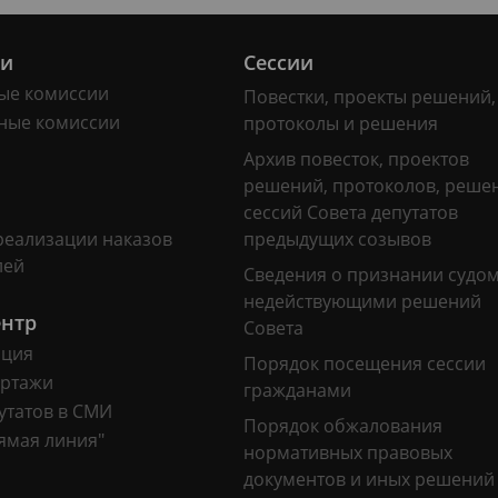
ии
Сессии
ые комиссии
Повестки, проекты решений,
ные комиссии
протоколы и решения
Архив повесток, проектов
решений, протоколов, реше
сессий Совета депутатов
реализации наказов
предыдущих созывов
лей
Сведения о признании судо
недействующими решений
ентр
Совета
ация
Порядок посещения сессии
ртажи
гражданами
утатов в СМИ
Порядок обжалования
ямая линия"
нормативных правовых
документов и иных решений