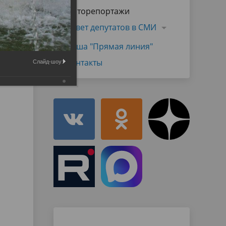
Муниципальная служба
Фоторепортажи
имущественного характера
тивных
Объявления
Совет депутатов в СМИ
Советом
Информационные материалы
Наша "Прямая линия"
ств
Контакты
Слайд-шоу: