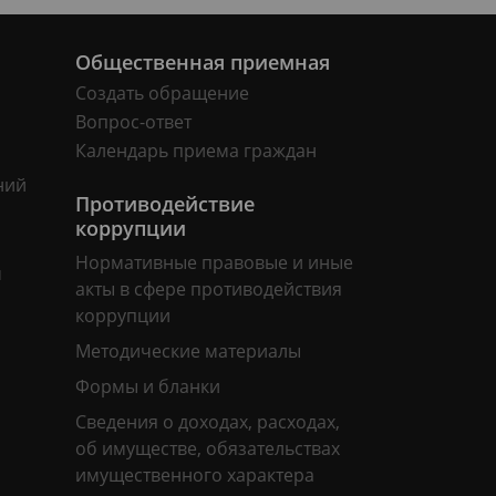
Общественная приемная
Создать обращение
Вопрос-ответ
Календарь приема граждан
ний
Противодействие
коррупции
Нормативные правовые и иные
м
акты в сфере противодействия
коррупции
Методические материалы
Формы и бланки
Сведения о доходах, расходах,
об имуществе, обязательствах
имущественного характера