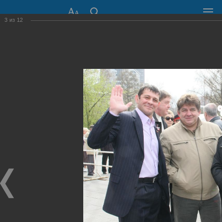
3
из
12
СОВЕТ ДЕПУТАТОВ
ГОРОДА НОВОСИБИРСКА
630099, г. Новосибирск, Красный проспект, 34
+7 (383) 227-43-32
Общественная приемная
Пресс-центр
›
Фоторепортажи
›
1 мая