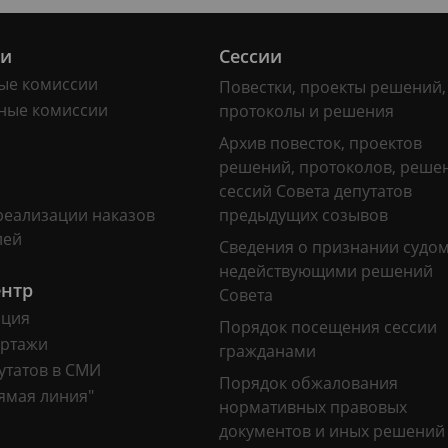
ии
Сессии
ые комиссии
Повестки, проекты решений,
ные комиссии
протоколы и решения
Архив повесток, проектов
решений, протоколов, реше
сессий Совета депутатов
реализации наказов
предыдущих созывов
лей
Сведения о признании судо
недействующими решений
ентр
Совета
ация
Порядок посещения сессии
ртажи
гражданами
утатов в СМИ
Порядок обжалования
ямая линия"
нормативных правовых
документов и иных решений