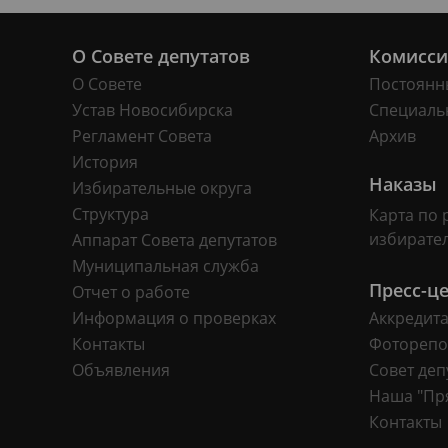
О Совете депутатов
Комисс
О Совете
Постоянн
Устав Новосибирска
Специаль
Регламент Совета
Архив
История
Наказы
Избирательные округа
Структура
Карта по 
избирате
Аппарат Совета депутатов
Муниципальная служба
Пресс-ц
Отчет о работе
Информация о проверках
Аккредит
Контакты
Фоторепо
Объявления
Совет деп
Наша "Пр
Контакты