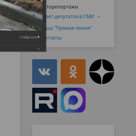
Муниципальная служба
Фоторепортажи
имущественного характера
тивных
Объявления
Совет депутатов в СМИ
Советом
Информационные материалы
Наша "Прямая линия"
ств
Контакты
Слайд-шоу: