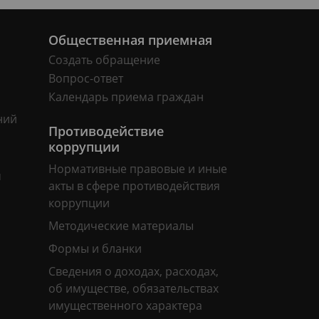
Общественная приемная
Создать обращение
Вопрос-ответ
Календарь приема граждан
ний
Противодействие
коррупции
Нормативные правовые и иные
м
акты в сфере противодействия
коррупции
Методические материалы
Формы и бланки
Сведения о доходах, расходах,
об имуществе, обязательствах
имущественного характера