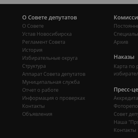
О Совете депутатов
Комисс
О Совете
Постоянн
Устав Новосибирска
Специаль
Регламент Совета
Архив
История
Наказы
Избирательные округа
Структура
Карта по 
избирате
Аппарат Совета депутатов
Муниципальная служба
Пресс-ц
Отчет о работе
Информация о проверках
Аккредит
Контакты
Фоторепо
Объявления
Совет деп
Наша "Пр
Контакты