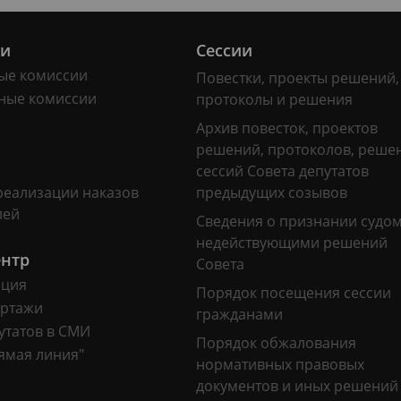
ии
Сессии
ые комиссии
Повестки, проекты решений,
ные комиссии
протоколы и решения
Архив повесток, проектов
решений, протоколов, реше
сессий Совета депутатов
реализации наказов
предыдущих созывов
лей
Сведения о признании судо
недействующими решений
ентр
Совета
ация
Порядок посещения сессии
ртажи
гражданами
утатов в СМИ
Порядок обжалования
ямая линия"
нормативных правовых
документов и иных решений