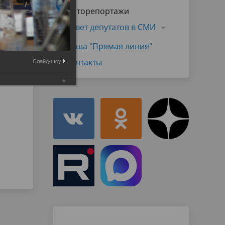
Муниципальная служба
Фоторепортажи
имущественного характера
тивных
Объявления
Совет депутатов в СМИ
Советом
Информационные материалы
Наша "Прямая линия"
ств
Контакты
Слайд-шоу: