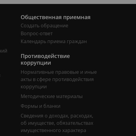
Общественная приемная
Создать обращение
Вопрос-ответ
Календарь приема граждан
ний
Противодействие
коррупции
Нормативные правовые и иные
м
акты в сфере противодействия
коррупции
Методические материалы
Формы и бланки
Сведения о доходах, расходах,
об имуществе, обязательствах
имущественного характера