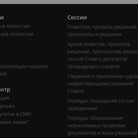
ии
Сессии
ые комиссии
Повестки, проекты решений,
ные комиссии
протоколы и решения
Архив повесток, проектов
решений, протоколов, реше
сессий Совета депутатов
реализации наказов
предыдущих созывов
лей
Сведения о признании судо
недействующими решений
ентр
Совета
ация
Порядок посещения сессии
ртажи
гражданами
утатов в СМИ
Порядок обжалования
ямая линия"
нормативных правовых
документов и иных решений