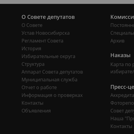
О Совете депутатов
Комисс
О Совете
Постоянн
Устав Новосибирска
Специаль
Регламент Совета
Архив
История
Наказы
Избирательные округа
Структура
Карта по 
избирате
Аппарат Совета депутатов
Муниципальная служба
Пресс-ц
Отчет о работе
Информация о проверках
Аккредит
Контакты
Фоторепо
Объявления
Совет деп
Наша "Пр
Контакты