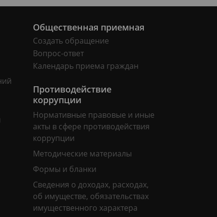
Общественная приемная
Создать обращение
Вопрос-ответ
Календарь приема граждан
ний
Противодействие
коррупции
Нормативные правовые и иные
м
акты в сфере противодействия
коррупции
Методические материалы
Формы и бланки
Сведения о доходах, расходах,
об имуществе, обязательствах
имущественного характера